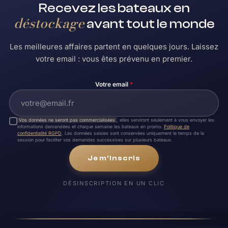
Recevez les bateaux en
déstockage
avant tout le monde
Les meilleures affaires partent en quelques jours. Laissez
votre email : vous êtes prévenu en premier.
Votre email
*
Vos données ne seront pas commercialisées
, elles serviront seulement à vous envoyer les
informations demandées et chaque semaine les bateaux en promo.
Politique de
confidentialité RGPD
. Les données saisies sont conservées uniquement le temps de la
session pour faciliter vos demandes successives sur plusieurs bateaux.
Je m'inscris
DÉSINSCRIPTION EN UN CLIC