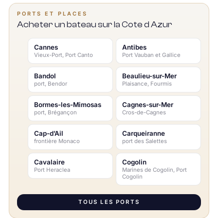
PORTS ET PLACES
Acheter un bateau sur la Cote d Azur
Cannes
Antibes
Vieux-Port, Port Canto
Port Vauban et Gallice
Bandol
Beaulieu-sur-Mer
port, Bendor
Plaisance, Fourmis
Bormes-les-Mimosas
Cagnes-sur-Mer
port, Brégançon
Cros-de-Cagnes
Cap-d’Ail
Carqueiranne
frontière Monaco
port des Salettes
Cavalaire
Cogolin
Port Heraclea
Marines de Cogolin, Port
Cogolin
TOUS LES PORTS