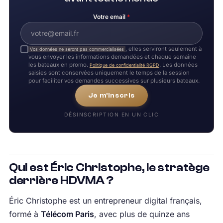
Votre email
*
, elles serviront seulement à
Vos données ne seront pas commercialisées
vous envoyer les informations demandées et chaque semaine
les bateaux en promo.
. Les données
Politique de confidentialité RGPD
saisies sont conservées uniquement le temps de la session
pour faciliter vos demandes successives sur plusieurs bateaux.
Je m'inscris
DÉSINSCRIPTION EN UN CLIC
Qui est Éric Christophe, le stratège
derrière HDVMA ?
Éric Christophe est un entrepreneur digital français,
formé à
Télécom Paris
, avec plus de quinze ans