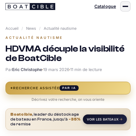
Passer
Catalogue
au
contenu
Accueil
/
News
/
Actualité nautisme
ACTUALITÉ NAUTISME
HDVMA décuple la visibilité
de BoatCible
Par
Eric Christophe
19 mars 2026
11 min de lecture
✦
RECHERCHE ASSISTÉE
PAR IA
Décrivez votre recherche, on vous oriente
Boatcible
, leader du déstockage
de bateau en France, jusqu'à
-35%
VOIR LES BATEAUX
de remise