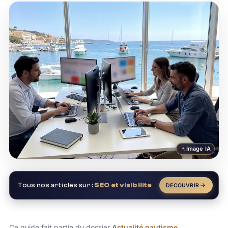
Image IA
Tous nos articles sur :
SEO et visibilite
DECOUVRIR
Ce guide fait partie du dossier
Actualité nautisme
.