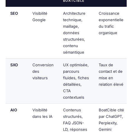
BOATCIBLE
SEO
Visibilité
Architecture
Croissance
Google
technique,
exponentielle
maillage,
du trafic
données
organique
structurées,
contenu
sémantique
SXO
Conversion
UX optimisée,
Taux de
des
parcours
contact et de
visiteurs
fluides, fiches
mise en
détaillées,
relation élevé
CTA
contextuels
AIO
Visibilité
Contenus
BoatCible cité
dans les IA
structurés,
par ChatGPT,
FAQ JSON-
Perplexity,
LD, réponses
Gemini