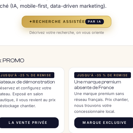
hé (IA, mobile-first, data-driven marketing).
✦
RECHERCHE ASSISTÉE
PAR IA
Décrivez votre recherche, on vous oriente
rix PROMO
JUSQU’À -25 % DE REMISE
JUSQU’À -35 % DE REMISE
Bateaux de démonstration
Une marque premium
absente de France
éservez et configurez votre
Une marque premium sans
ateau. Exposé en salon
réseau français. Prix chantier,
autique, il vous revient au prix
nous trouvons votre
éstockage chantier.
concessionnaire local.
LA VENTE PRIVÉE
MARQUE EXCLUSIVE