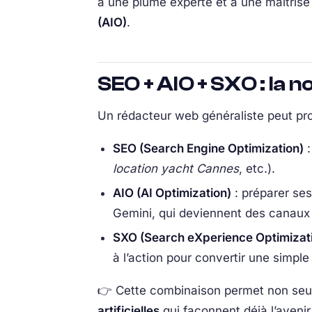
à une plume experte et à une maîtrise
(AIO)
.
SEO + AIO + SXO : la 
Un rédacteur web généraliste peut pr
SEO (Search Engine Optimization)
:
location yacht Cannes
, etc.).
AIO (AI Optimization)
: préparer se
Gemini, qui deviennent des canaux 
SXO (Search eXperience Optimizat
à l’action pour convertir une simpl
👉 Cette combinaison permet non seul
artificielles
qui façonnent déjà l’avenir