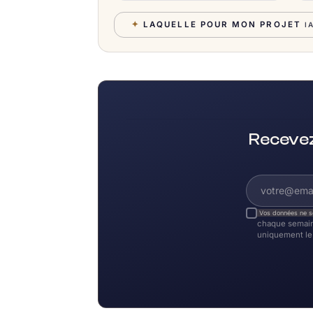
✦
LAQUELLE POUR MON PROJET
I
Recevez
Vos données ne s
chaque semain
uniquement le 