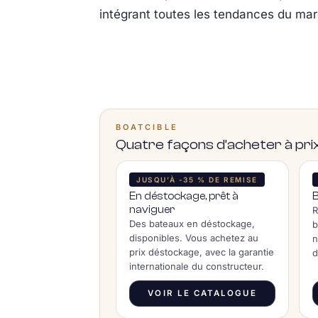
intégrant toutes les tendances du marc
BOATCIBLE
Quatre façons d’acheter à p
JUSQU’À -35 % DE REMISE
En déstockage, prêt à
naviguer
R
Des bateaux en déstockage,
b
disponibles. Vous achetez au
n
prix déstockage, avec la garantie
d
internationale du constructeur.
VOIR LE CATALOGUE