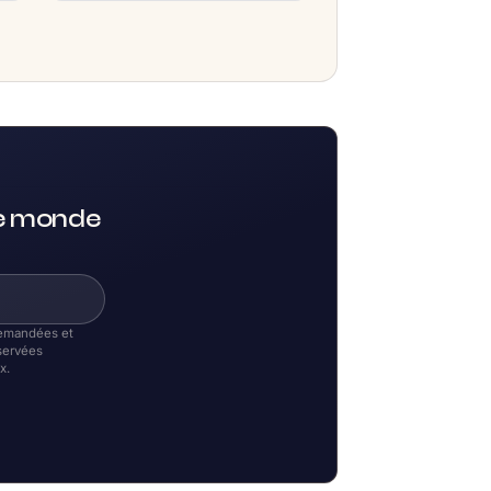
le monde
 demandées et
servées
x.