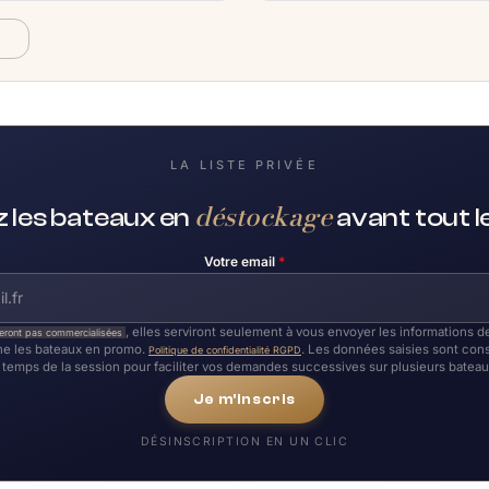
A
LA LISTE PRIVÉE
déstockage
 les bateaux en
avant tout 
Votre email
*
, elles serviront seulement à vous envoyer les informations
eront pas commercialisées
e les bateaux en promo.
. Les données saisies sont con
Politique de confidentialité RGPD
temps de la session pour faciliter vos demandes successives sur plusieurs bateau
Je m'inscris
DÉSINSCRIPTION EN UN CLIC