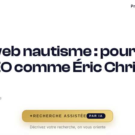
P
b nautisme : pour
EO comme Éric Chr
e
✦
RECHERCHE ASSISTÉE
PAR IA
Décrivez votre recherche, on vous oriente