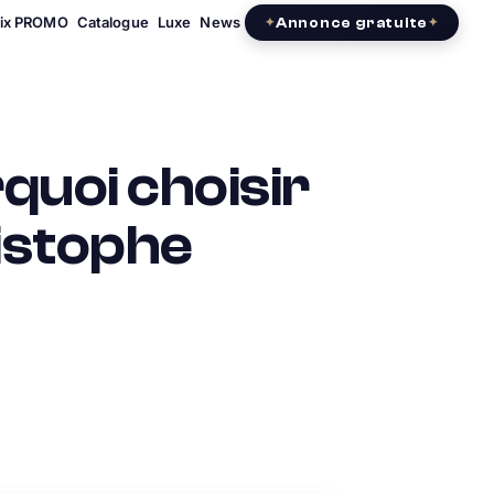
rix PROMO
Catalogue
Luxe
News
Annonce gratuite
quoi choisir
istophe