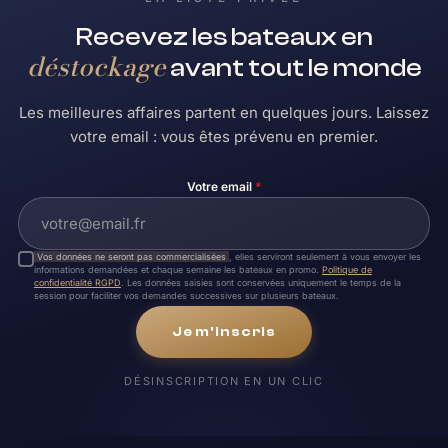
Recevez les bateaux en
déstockage
avant tout le monde
Les meilleures affaires partent en quelques jours. Laissez
votre email : vous êtes prévenu en premier.
Votre email
*
Vos données ne seront pas commercialisées
, elles serviront seulement à vous envoyer les
informations demandées et chaque semaine les bateaux en promo.
Politique de
confidentialité RGPD
. Les données saisies sont conservées uniquement le temps de la
session pour faciliter vos demandes successives sur plusieurs bateaux.
Je m'inscris
DÉSINSCRIPTION EN UN CLIC