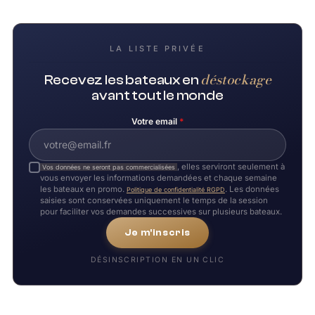
LA LISTE PRIVÉE
déstockage
Recevez les bateaux en
avant tout le monde
Votre email
*
, elles serviront seulement à
Vos données ne seront pas commercialisées
vous envoyer les informations demandées et chaque semaine
les bateaux en promo.
. Les données
Politique de confidentialité RGPD
saisies sont conservées uniquement le temps de la session
pour faciliter vos demandes successives sur plusieurs bateaux.
Je m'inscris
DÉSINSCRIPTION EN UN CLIC