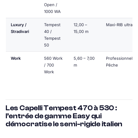
Open /
1000 WA
Luxury /
Tempest
12,00 –
Maxi-RIB ultra-l
Stradivari
40 /
15,00 m
Tempest
50
Work
560 Work
5,60 – 7,00
Professionnels /
/ 700
m
Pêche
Work
Les Capelli Tempest 470 à 530 :
l’entrée de gamme Easy qui
démocratise le semi-rigide italien