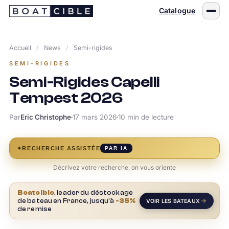
Passer
Catalogue
au
contenu
Accueil
/
News
/
Semi-rigides
SEMI-RIGIDES
Semi-Rigides Capelli
Tempest 2026
Par
Eric Christophe
17 mars 2026
10 min de lecture
✦
RECHERCHE ASSISTÉE
PAR IA
Décrivez votre recherche, on vous oriente
Boatcible
, leader du déstockage
de bateau en France, jusqu'à
-35%
VOIR LES BATEAUX
de remise