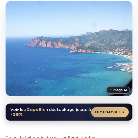
Image IA
Voir les
Capelli
en déstockage, jusqu'à
LE CATALOGUE
-35%
Ce guide fait partie du dossier
Semi-rigides
.