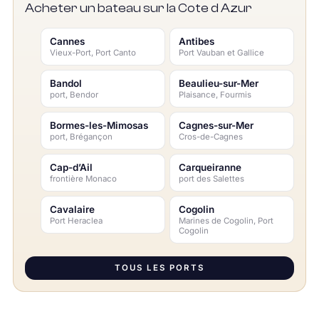
Acheter un bateau sur la Cote d Azur
Cannes
Antibes
Vieux-Port, Port Canto
Port Vauban et Gallice
Bandol
Beaulieu-sur-Mer
port, Bendor
Plaisance, Fourmis
Bormes-les-Mimosas
Cagnes-sur-Mer
port, Brégançon
Cros-de-Cagnes
Cap-d’Ail
Carqueiranne
frontière Monaco
port des Salettes
Cavalaire
Cogolin
Port Heraclea
Marines de Cogolin, Port
Cogolin
TOUS LES PORTS