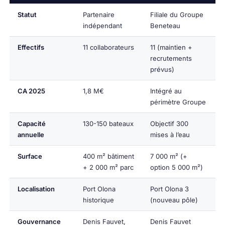
Statut
Partenaire
Filiale du Groupe
indépendant
Beneteau
Effectifs
11 collaborateurs
11 (maintien +
recrutements
prévus)
CA 2025
1,8 M€
Intégré au
périmètre Groupe
Capacité
130-150 bateaux
Objectif 300
annuelle
mises à l’eau
Surface
400 m² bâtiment
7 000 m² (+
+ 2 000 m² parc
option 5 000 m²)
Localisation
Port Olona
Port Olona 3
historique
(nouveau pôle)
Gouvernance
Denis Fauvet,
Denis Fauvet