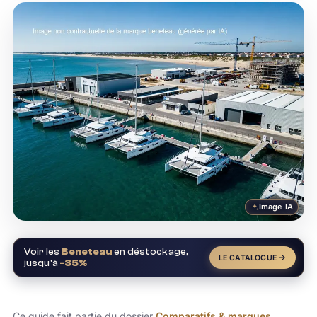
Image IA
Voir les
Beneteau
en déstockage,
LE CATALOGUE
jusqu'à
-35%
Ce guide fait partie du dossier
Comparatifs & marques
.