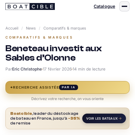
Passer
Catalogue
au
contenu
Accueil
/
News
/
Comparatifs & marques
COMPARATIFS & MARQUES
Beneteau investit aux
Sables d’Olonne
Par
Eric Christophe
17 février 2026
14 min de lecture
✦
RECHERCHE ASSISTÉE
PAR IA
Décrivez votre recherche, on vous oriente
Boatcible
, leader du déstockage
de bateau en France, jusqu'à
-35%
VOIR LES BATEAUX
de remise