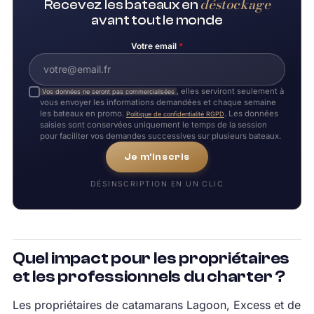
déstockage
Recevez les bateaux en
avant tout le monde
Votre email
*
, elles serviront seulement à
Vos données ne seront pas commercialisées
vous envoyer les informations demandées et chaque semaine
les bateaux en promo.
. Les données
Politique de confidentialité RGPD
saisies sont conservées uniquement le temps de la session
pour faciliter vos demandes successives sur plusieurs bateaux.
Je m'inscris
DÉSINSCRIPTION EN UN CLIC
Quel impact pour les propriétaires
et les professionnels du charter ?
Les propriétaires de catamarans Lagoon, Excess et de