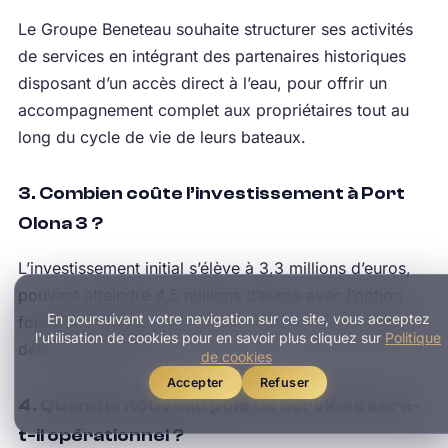
Le Groupe Beneteau souhaite structurer ses activités
de services en intégrant des partenaires historiques
disposant d’un accès direct à l’eau, pour offrir un
accompagnement complet aux propriétaires tout au
long du cycle de vie de leurs bateaux.
3. Combien coûte l’investissement à Port
Olona 3 ?
L’investissement initial s’élève à 3,3 millions d’euros,
pouvant atteindre 4,5 millions d’euros avec l’option
En poursuivant votre navigation sur ce site, vous acceptez
foncière supplémentaire de 5 000 m² à lever dans un
l'utilisation de cookies pour en savoir plus cliquez sur
Politique
délai de cinq ans.
de cookies
Accepter
Refuser
4. Quand le nouveau pôle de services sera-
t-il opérationnel ?