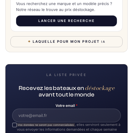
Vous recherchez une marque et un modèle précis ?
Notre réseau le trouve au prix déstockage.
LANCER UNE RECHERCHE
✦
LAQUELLE POUR MON PROJET
IA
LA LISTE PRIVÉE
déstockage
Recevez les bateaux en
avant tout le monde
Votre email
*
, elles serviront seulement à
Vos données ne seront pas commercialisées
vous envoyer les informations demandées et chaque semaine