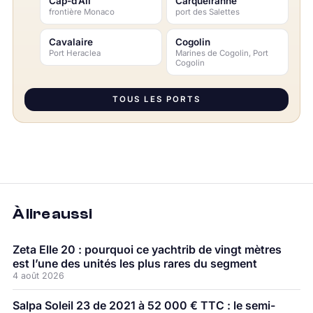
Cap-d’Ail
Carqueiranne
frontière Monaco
port des Salettes
Cavalaire
Cogolin
Port Heraclea
Marines de Cogolin, Port
Cogolin
TOUS LES PORTS
À lire aussi
Zeta Elle 20 : pourquoi ce yachtrib de vingt mètres
est l’une des unités les plus rares du segment
4 août 2026
Salpa Soleil 23 de 2021 à 52 000 € TTC : le semi-