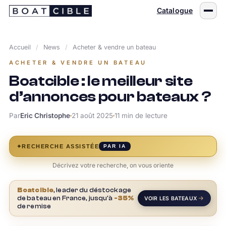
Passer
Catalogue
au
contenu
Accueil
/
News
/
Acheter & vendre un bateau
ACHETER & VENDRE UN BATEAU
Boatcible : le meilleur site
d’annonces pour bateaux ?
Par
Eric Christophe
21 août 2025
11 min de lecture
✦
RECHERCHE ASSISTÉE
PAR IA
Décrivez votre recherche, on vous oriente
Boatcible
, leader du déstockage
de bateau en France, jusqu'à
-35%
VOIR LES BATEAUX
de remise