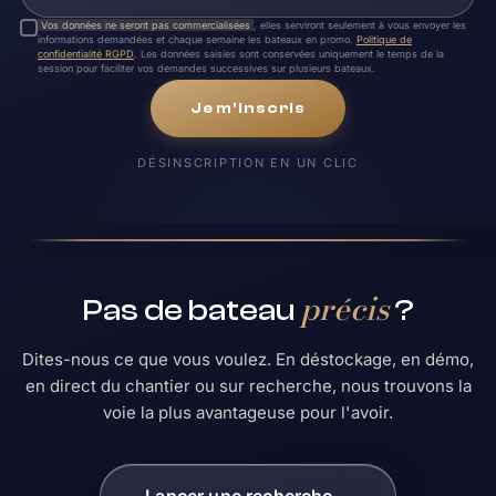
Vos données ne seront pas commercialisées
, elles serviront seulement à vous envoyer les
informations demandées et chaque semaine les bateaux en promo.
Politique de
confidentialité RGPD
. Les données saisies sont conservées uniquement le temps de la
session pour faciliter vos demandes successives sur plusieurs bateaux.
Je m'inscris
DÉSINSCRIPTION EN UN CLIC
précis
Pas de bateau
?
Dites-nous ce que vous voulez. En déstockage, en démo,
en direct du chantier ou sur recherche, nous trouvons la
voie la plus avantageuse pour l'avoir.
Lancer une recherche
→