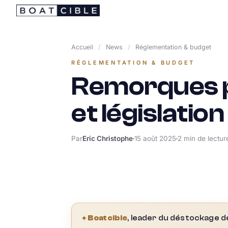
Passer
au
contenu
Accueil
/
News
/
Réglementation & budget
RÉGLEMENTATION & BUDGET
Remorques p
et législatio
Par
Eric Christophe
15 août 2025
2 min de lectur
✦
Boatcible
, leader du déstockage d