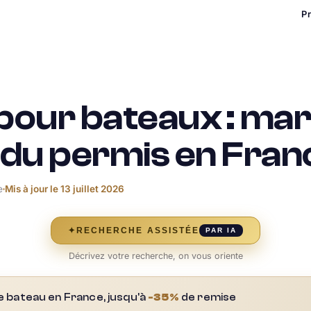
P
our bateaux : mar
n du permis en Fran
e
Mis à jour le
13 juillet 2026
✦
RECHERCHE ASSISTÉE
PAR IA
Décrivez votre recherche, on vous oriente
e bateau en France, jusqu'à
-35%
de remise