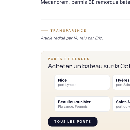
Mecanorem, permis BE remorque bate
TRANSPARENCE
Article rédigé par IA, relu par Eric.
PORTS ET PLACES
Acheter un bateau sur la Co
Nice
Hyères
port Lympia
port Sain
Beaulieu-sur-Mer
Saint-
Plaisance, Fourmis
port du v
TOUS LES PORTS