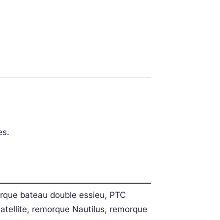
es.
rque bateau double essieu, PTC
tellite, remorque Nautilus, remorque