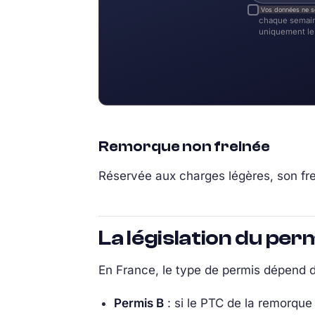
Vos données ne s
chaque semain
uniquement le 
Remorque non freinée
Réservée aux charges légères, son fre
La législation du per
En France, le type de permis dépend 
Permis B
: si le PTC de la remorque