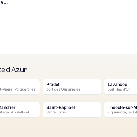
au.
te d Azur
Pradet
Lavandou
t-Pierre, Porquerolles
port des Oursinières
port, îles d’Or
Mandrier
Saint-Raphaël
Théoule-sur-M
illage, Pin Rolland
Santa Lucia
Figueirette, la Ga