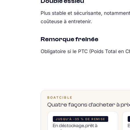
Double essieu
Plus stable et sécurisante, notamment 
coûteuse à entretenir.
Remorque freinée
Obligatoire si le PTC (Poids Total en 
BOATCIBLE
Quatre façons d’acheter à p
JUSQU’À -35 % DE REMISE
En déstockage, prêt à