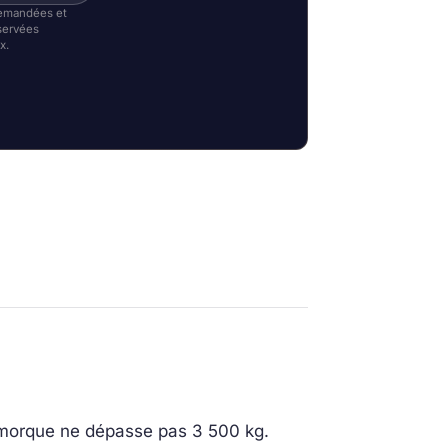
 demandées et
servées
x.
 remorque ne dépasse pas 3 500 kg.