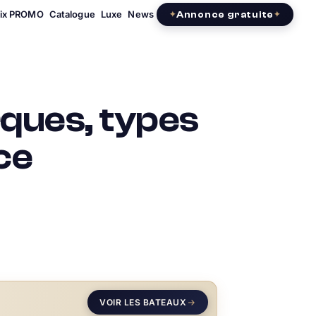
rix PROMO
Catalogue
Luxe
News
Annonce gratuite
ques, types
ce
VOIR LES BATEAUX