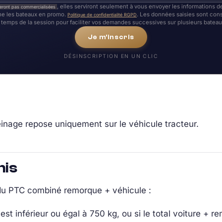
, elles serviront seulement à vous envoyer les informations
eront pas commercialisées
e les bateaux en promo.
. Les données saisies sont con
Politique de confidentialité RGPD
temps de la session pour faciliter vos demandes successives sur plusieurs bateau
Je m'inscris
DÉSINSCRIPTION EN UN CLIC
inage repose uniquement sur le véhicule tracteur.
mis
du PTC combiné remorque + véhicule :
 est inférieur ou égal à 750 kg, ou si le total voiture +