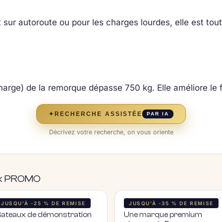
sur autoroute ou pour les charges lourdes, elle est tou
Charge) de la remorque dépasse 750 kg. Elle améliore le f
✦
RECHERCHE ASSISTÉE
PAR IA
Décrivez votre recherche, on vous oriente
rix PROMO
JUSQU’À -25 % DE REMISE
JUSQU’À -35 % DE REMISE
Bateaux de démonstration
Une marque premium