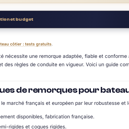
ion et budget
au côtier : tests gratuits
.
té nécessite une remorque adaptée, fiable et conforme 
 et des règles de conduite en vigueur. Voici un guide com
ques de remorques pour batea
 le marché français et européen par leur robustesse et leu
ement disponibles, fabrication française.
mi-rigides et coques rigides.