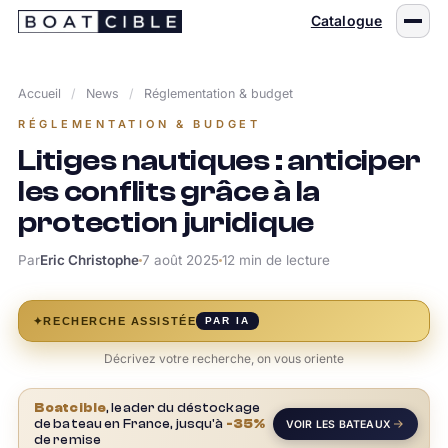
Passer
Catalogue
au
contenu
Accueil
/
News
/
Réglementation & budget
RÉGLEMENTATION & BUDGET
Litiges nautiques : anticiper
les conflits grâce à la
protection juridique
Par
Eric Christophe
7 août 2025
12 min de lecture
✦
RECHERCHE ASSISTÉE
PAR IA
Décrivez votre recherche, on vous oriente
Boatcible
, leader du déstockage
de bateau en France, jusqu'à
-35%
VOIR LES BATEAUX
de remise