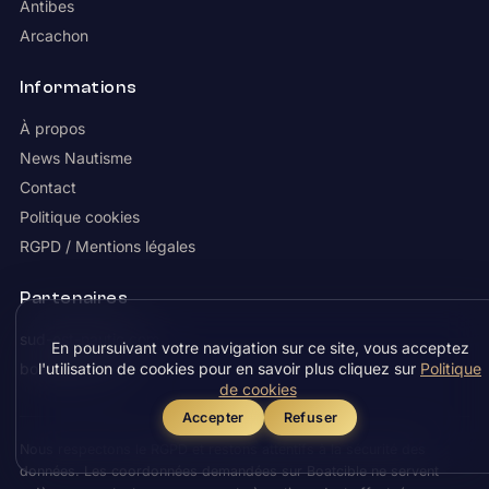
Antibes
Arcachon
Informations
À propos
News Nautisme
Contact
Politique cookies
RGPD / Mentions légales
Partenaires
sud-est-nautic.com
En poursuivant votre navigation sur ce site, vous acceptez
boatdispo.com
l'utilisation de cookies pour en savoir plus cliquez sur
Politique
de cookies
Accepter
Refuser
Nous respectons le RGPD et restons attentifs à la sécurité des
données. Les coordonnées demandées sur Boatcible ne servent