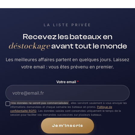
LA LISTE PRIVÉE
Recevez les bateaux en
déstockage
avant tout le monde
Les meilleures affaires partent en quelques jours. Laissez
votre email : vous êtes prévenu en premier.
Votre email
*
Vos données ne seront pas commercialisées
, elles serviront seulement à vous envoyer les
informations demandées et chaque semaine les bateaux en promo.
Politique de
confidentialité RGPD
. Les données saisies sont conservées uniquement le temps de la
session pour faciliter vos demandes successives sur plusieurs bateaux.
Je m'inscris