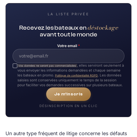
LA LISTE PRIVÉE
déstockage
Recevez les bateaux en
avant tout le monde
Votre email
*
, elles serviront seulement à
Vos données ne seront pas commercialisées
vous envoyer les informations demandées et chaque semaine
les bateaux en promo.
. Les données
Politique de confidentialité RGPD
saisies sont conservées uniquement le temps de la session
pour faciliter vos demandes successives sur plusieurs bateaux.
Je m'inscris
DÉSINSCRIPTION EN UN CLIC
Un autre type fréquent de litige concerne les défauts