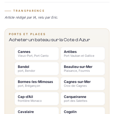
TRANSPARENCE
Article rédigé par IA, relu par Eric.
PORTS ET PLACES
Acheter un bateau sur la Cote d Azur
Cannes
Antibes
Vieux-Port, Port Canto
Port Vauban et Gallice
Bandol
Beaulieu-sur-Mer
port, Bendor
Plaisance, Fourmis
Bormes-les-Mimosas
Cagnes-sur-Mer
port, Brégançon
Cros-de-Cagnes
Cap-d’Ail
Carqueiranne
frontière Monaco
port des Salettes
Cavalaire
Cogolin