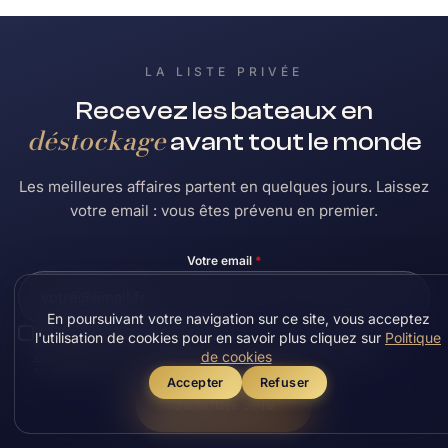
LA LISTE PRIVÉE
Recevez les bateaux en
déstockage
avant tout le monde
Les meilleures affaires partent en quelques jours. Laissez
votre email : vous êtes prévenu en premier.
Votre email
*
En poursuivant votre navigation sur ce site, vous acceptez
Vos données ne seront pas commercialisées
, elles serviront seulement à vous envoyer les
l'utilisation de cookies pour en savoir plus cliquez sur
Politique
informations demandées et chaque semaine les bateaux en promo.
Politique de
de cookies
confidentialité RGPD
. Les données saisies sont conservées uniquement le temps de la
session pour faciliter vos demandes successives sur plusieurs bateaux.
Accepter
Refuser
Je m'inscris