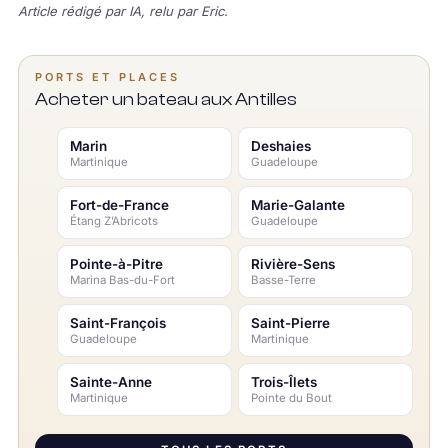
Article rédigé par IA, relu par Eric.
PORTS ET PLACES
Acheter un bateau aux Antilles
Marin
Deshaies
Martinique
Guadeloupe
Fort-de-France
Marie-Galante
Étang Z’Abricots
Guadeloupe
Pointe-à-Pitre
Rivière-Sens
Marina Bas-du-Fort
Basse-Terre
Saint-François
Saint-Pierre
Guadeloupe
Martinique
Sainte-Anne
Trois-Îlets
Martinique
Pointe du Bout