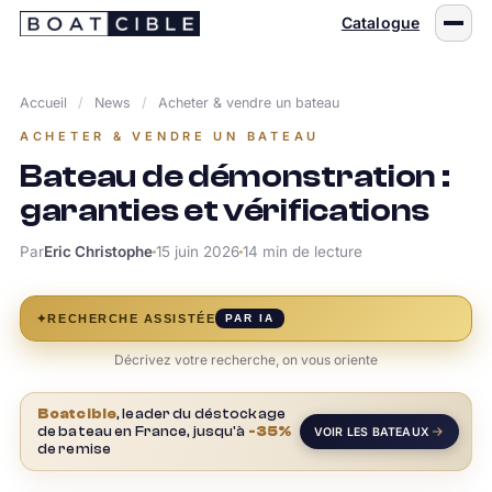
Passer
Catalogue
au
contenu
Accueil
/
News
/
Acheter & vendre un bateau
ACHETER & VENDRE UN BATEAU
Bateau de démonstration :
garanties et vérifications
Par
Eric Christophe
15 juin 2026
14 min de lecture
✦
RECHERCHE ASSISTÉE
PAR IA
Décrivez votre recherche, on vous oriente
Boatcible
, leader du déstockage
de bateau en France, jusqu'à
-35%
VOIR LES BATEAUX
de remise