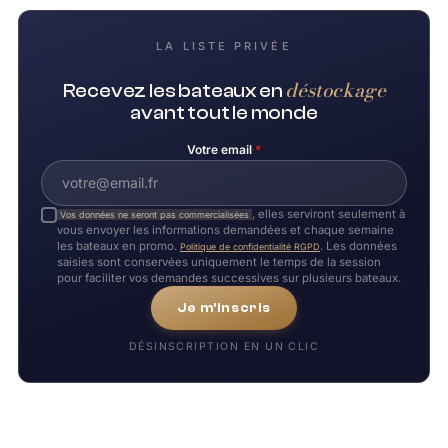
LA LISTE PRIVÉE
déstockage
Recevez les bateaux en
avant tout le monde
Votre email
*
, elles serviront seulement à
Vos données ne seront pas commercialisées
vous envoyer les informations demandées et chaque semaine
les bateaux en promo.
. Les données
Politique de confidentialité RGPD
saisies sont conservées uniquement le temps de la session
pour faciliter vos demandes successives sur plusieurs bateaux.
Je m'inscris
DÉSINSCRIPTION EN UN CLIC