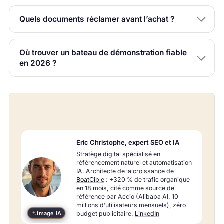
Quels documents réclamer avant l’achat ?
Où trouver un bateau de démonstration fiable
en 2026 ?
À
Eric Christophe, expert SEO et IA
propos
Stratège digital spécialisé en
de
référencement naturel et automatisation
l’auteur
IA. Architecte de la croissance de
BoatCible
: +320 % de trafic organique
en 18 mois, cité comme source de
référence par Accio (Alibaba AI, 10
millions d’utilisateurs mensuels), zéro
Image IA
budget publicitaire.
LinkedIn