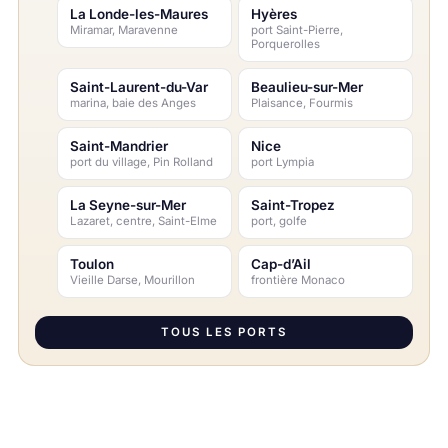
La Londe-les-Maures
Hyères
Miramar, Maravenne
port Saint-Pierre,
Porquerolles
Saint-Laurent-du-Var
Beaulieu-sur-Mer
marina, baie des Anges
Plaisance, Fourmis
Saint-Mandrier
Nice
port du village, Pin Rolland
port Lympia
La Seyne-sur-Mer
Saint-Tropez
Lazaret, centre, Saint-Elme
port, golfe
Toulon
Cap-d’Ail
Vieille Darse, Mourillon
frontière Monaco
TOUS LES PORTS