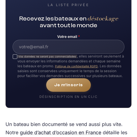
LA LISTE PRIVÉE
déstockage
Recevez les bateaux en
avant tout le monde
Votre email
*
, elles serviront seulement à
Vos données ne seront pas commercialisées
vous envoyer les informations demandées et chaque semaine
les bateaux en promo.
. Les données
Politique de confidentialité RGPD
saisies sont conservées uniquement le temps de la session
pour faciliter vos demandes successives sur plusieurs bateaux.
Je m'inscris
DÉSINSCRIPTION EN UN CLIC
Un bateau bien documenté se vend aussi plus vite.
Notre
guide d’achat d’occasion en France
détaille les