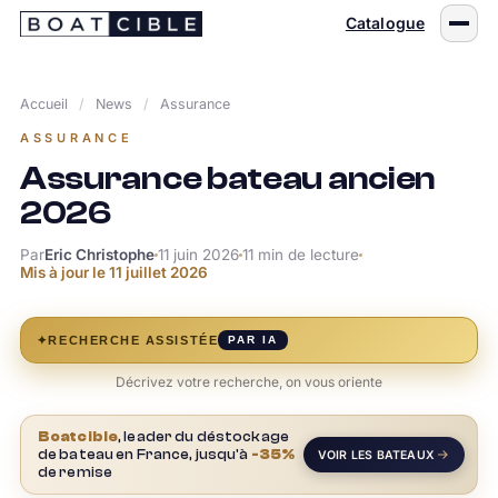
Passer
Catalogue
au
contenu
Accueil
/
News
/
Assurance
ASSURANCE
Assurance bateau ancien
2026
Par
Eric Christophe
11 juin 2026
11 min de lecture
Mis à jour le
11 juillet 2026
✦
RECHERCHE ASSISTÉE
PAR IA
Décrivez votre recherche, on vous oriente
Boatcible
, leader du déstockage
de bateau en France, jusqu'à
-35%
VOIR LES BATEAUX
de remise