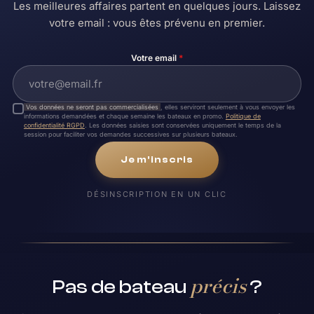
Les meilleures affaires partent en quelques jours. Laissez
votre email : vous êtes prévenu en premier.
Votre email
*
Vos données ne seront pas commercialisées
, elles serviront seulement à vous envoyer les
informations demandées et chaque semaine les bateaux en promo.
Politique de
confidentialité RGPD
. Les données saisies sont conservées uniquement le temps de la
session pour faciliter vos demandes successives sur plusieurs bateaux.
Je m'inscris
DÉSINSCRIPTION EN UN CLIC
précis
Pas de bateau
?