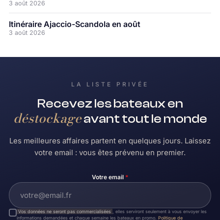
3 août 2026
Itinéraire Ajaccio-Scandola en août
3 août 2026
LA LISTE PRIVÉE
Recevez les bateaux en
déstockage
avant tout le monde
Les meilleures affaires partent en quelques jours. Laissez
votre email : vous êtes prévenu en premier.
Votre email
*
Vos données ne seront pas commercialisées
, elles serviront seulement à vous envoyer les
informations demandées et chaque semaine les bateaux en promo.
Politique de