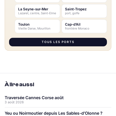
La Seyne-sur-Mer
Saint-Tropez
Lazaret, centre, Saint-Elme
port, golfe
Toulon
Cap-d’Ail
Vieille Darse, Mourillon
frontière Monaco
TOUS LES PORTS
À lire aussi
Traversée Cannes Corse août
3 août 2026
Yeu ou Noirmoutier depuis Les Sables-d’Olonne ?