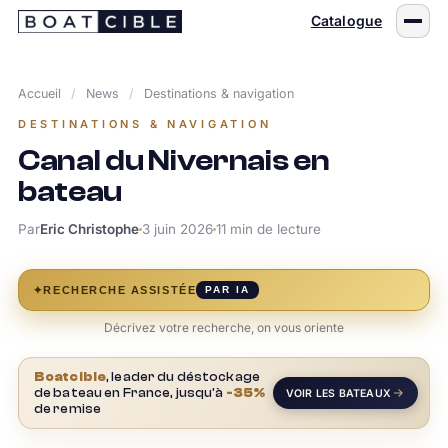
Passer
Catalogue
au
contenu
Accueil
/
News
/
Destinations & navigation
DESTINATIONS & NAVIGATION
Canal du Nivernais en
bateau
Par
Eric Christophe
3 juin 2026
11 min de lecture
✦
RECHERCHE ASSISTÉE
PAR IA
Décrivez votre recherche, on vous oriente
Boatcible
, leader du déstockage
de bateau en France, jusqu'à
-35%
VOIR LES BATEAUX
de remise