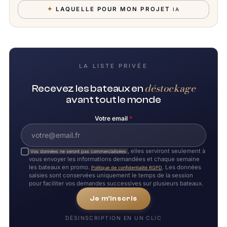
✦
LAQUELLE POUR MON PROJET
IA
LA LISTE PRIVÉE
déstockage
Recevez les bateaux en
avant tout le monde
Votre email
*
, elles serviront seulement à
Vos données ne seront pas commercialisées
vous envoyer les informations demandées et chaque semaine
les bateaux en promo.
. Les données
Politique de confidentialité RGPD
saisies sont conservées uniquement le temps de la session
pour faciliter vos demandes successives sur plusieurs bateaux.
Je m'inscris
DÉSINSCRIPTION EN UN CLIC