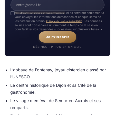
, elles serviront seulement à
Vos données ne seront pas commercialisées
vous envoyer les informations demandées et chaque semaine
les bateaux en promo.
. Les données
Politique de confidentialité RGPD
saisies sont conservées uniquement le temps de la session
pour faciliter vos demandes successives sur plusieurs bateaux.
Je m'inscris
DÉSINSCRIPTION EN UN CLIC
L’abbaye de Fontenay, joyau cistercien classé par
l’UNESCO.
Le centre historique de Dijon et sa Cité de la
gastronomie.
Le village médiéval de Semur-en-Auxois et ses
remparts.