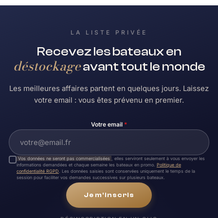
LA LISTE PRIVÉE
Recevez les bateaux en
déstockage
avant tout le monde
Les meilleures affaires partent en quelques jours. Laissez
votre email : vous êtes prévenu en premier.
Votre email
*
Vos données ne seront pas commercialisées
, elles serviront seulement à vous envoyer les
informations demandées et chaque semaine les bateaux en promo.
Politique de
confidentialité RGPD
. Les données saisies sont conservées uniquement le temps de la
session pour faciliter vos demandes successives sur plusieurs bateaux.
Je m'inscris