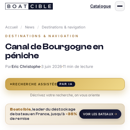
Passer
Catalogue
au
contenu
Accueil
/
News
/
Destinations & navigation
DESTINATIONS & NAVIGATION
Canal de Bourgogne en
péniche
Par
Eric Christophe
3 juin 2026
11 min de lecture
✦
RECHERCHE ASSISTÉE
PAR IA
Décrivez votre recherche, on vous oriente
Boatcible
, leader du déstockage
de bateau en France, jusqu'à
-35%
VOIR LES BATEAUX
de remise