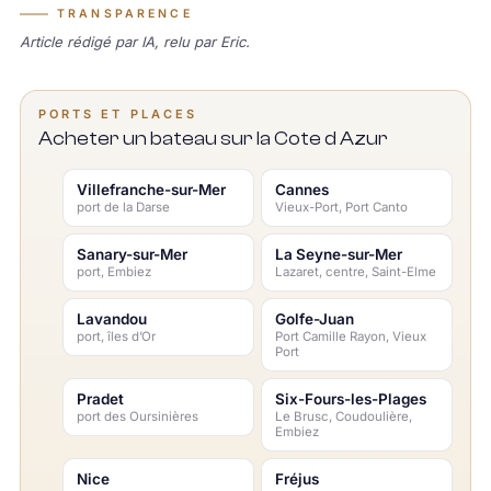
TRANSPARENCE
Article rédigé par IA, relu par Eric.
PORTS ET PLACES
Acheter un bateau sur la Cote d Azur
Villefranche-sur-Mer
Cannes
port de la Darse
Vieux-Port, Port Canto
Sanary-sur-Mer
La Seyne-sur-Mer
port, Embiez
Lazaret, centre, Saint-Elme
Lavandou
Golfe-Juan
port, îles d’Or
Port Camille Rayon, Vieux
Port
Pradet
Six-Fours-les-Plages
port des Oursinières
Le Brusc, Coudoulière,
Embiez
Nice
Fréjus