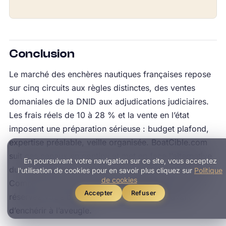
Conclusion
Le marché des enchères nautiques françaises repose
sur cinq circuits aux règles distinctes, des ventes
domaniales de la DNID aux adjudications judiciaires.
Les frais réels de 10 à 28 % et la vente en l’état
imposent une préparation sérieuse : budget plafond,
expertise préalable, veille organisée. BoatCible.com
suit ces canaux en continu et met en face l’alternative
En poursuivant votre navigation sur ce site, vous acceptez
du déstockage, à état connu et garantie constructeur.
l'utilisation de cookies pour en savoir plus cliquez sur
Politique
de cookies
Comparez les deux circuits sur
BoatCible.com
, puis
Accepter
Refuser
réservez votre bateau au prix déstockage avant
d’enchérir à l’aveugle.