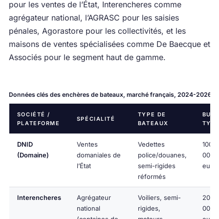
pour les ventes de l’État, Interencheres comme
agrégateur national, l’AGRASC pour les saisies
pénales, Agorastore pour les collectivités, et les
maisons de ventes spécialisées comme De Baecque et
Associés pour le segment haut de gamme.
Données clés des enchères de bateaux, marché français, 2024-2026
SOCIÉTÉ /
TYPE DE
BUD
SPÉCIALITÉ
PLATEFORME
BATEAUX
TYP
DNID
Ventes
Vedettes
100-
(Domaine)
domaniales de
police/douanes,
000
l’État
semi-rigides
euro
réformés
Interencheres
Agrégateur
Voiliers, semi-
200-
national
rigides,
000
(centaines de
moteurs,
euro