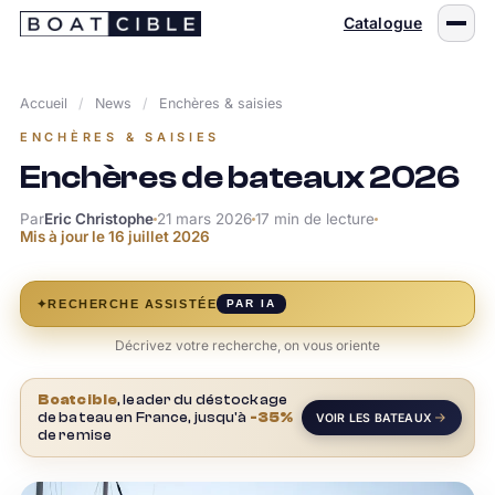
Passer
Catalogue
au
contenu
Accueil
/
News
/
Enchères & saisies
ENCHÈRES & SAISIES
Enchères de bateaux 2026
Par
Eric Christophe
21 mars 2026
17 min de lecture
Mis à jour le
16 juillet 2026
✦
RECHERCHE ASSISTÉE
PAR IA
Décrivez votre recherche, on vous oriente
Boatcible
, leader du déstockage
de bateau en France, jusqu'à
-35%
VOIR LES BATEAUX
de remise