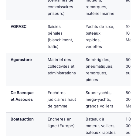
commissaires-
remorques,
priseurs)
matériel marine
AGRASC
Saisies
Yachts de luxe,
10 00
pénales
bateaux
10
(blanchiment,
rapides,
Meur
trafic)
vedettes
Agorastore
Matériel des
Semi-rigides,
50-1
collectivités et
pneumatiques,
000
administrations
remorques,
euro
pièces
De Baecque
Enchères
Super-yachts,
500
et Associés
judiciaires haut
mega-yachts,
000-
de gamme
grands voiliers
Meur
Boatauction
Enchères en
Bateaux à
1 00
ligne (Europe)
moteur, voiliers,
000
bateaux rapides
euro