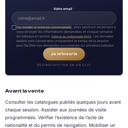
Votre email
*
, elles serviront seulement à
Vos données ne seront pas commercialisées
vous envoyer les informations demandées et chaque semaine
les bateaux en promo.
. Les données
Politique de confidentialité RGPD
saisies sont conservées uniquement le temps de la session
pour faciliter vos demandes successives sur plusieurs bateaux.
Je m'inscris
DÉSINSCRIPTION EN UN CLIC
Avant la vente
Consulter les catalogues publiés quelques jours avant
chaque session. Assister aux journées de visite
programmées. Vérifier l’existence de l’acte de
nationalité et du permis de navigation. Mobiliser un