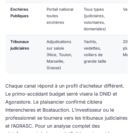
Enchères
Portail national
Tous types
Varia
Publiques
toutes
(judiciaires,
enchères
volontaires,
domaniales)
Tribunaux
Adjudications
Yachts,
20 00
judiciaires
sur saisie
vedettes,
plusi
(Nice, Toulon,
voiliers de
Meur
Marseille,
grande taille
Grasse)
Chaque canal répond à un profil d’acheteur différent.
Le primo-accédant budget serré visera la DNID et
Agorastore. Le plaisancier confirmé ciblera
Interencheres et Boatauction. L’investisseur ou le
professionnel se tournera vers les tribunaux judiciaires
et l’AGRASC. Pour un analyse complet des