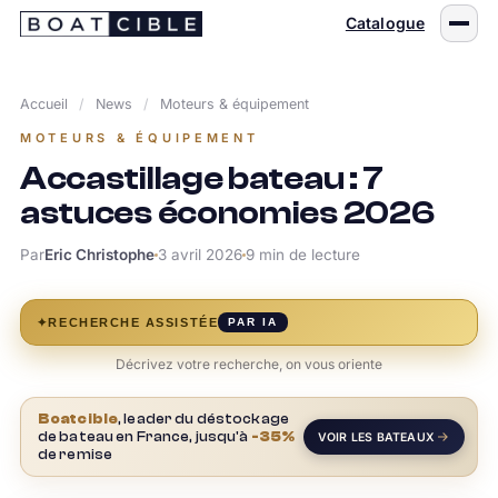
Passer
Catalogue
au
contenu
Accueil
/
News
/
Moteurs & équipement
MOTEURS & ÉQUIPEMENT
Accastillage bateau : 7
astuces économies 2026
Par
Eric Christophe
3 avril 2026
9 min de lecture
✦
RECHERCHE ASSISTÉE
PAR IA
Décrivez votre recherche, on vous oriente
Boatcible
, leader du déstockage
de bateau en France, jusqu'à
-35%
VOIR LES BATEAUX
de remise