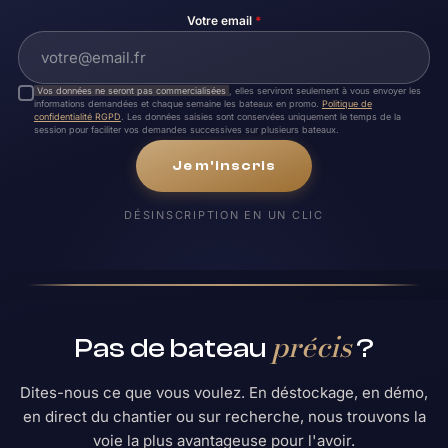
Votre email
*
Vos données ne seront pas commercialisées
, elles serviront seulement à vous envoyer les
informations demandées et chaque semaine les bateaux en promo.
Politique de
confidentialité RGPD
. Les données saisies sont conservées uniquement le temps de la
session pour faciliter vos demandes successives sur plusieurs bateaux.
Je m'inscris
DÉSINSCRIPTION EN UN CLIC
précis
Pas de bateau
?
Dites-nous ce que vous voulez. En déstockage, en démo,
en direct du chantier ou sur recherche, nous trouvons la
voie la plus avantageuse pour l'avoir.