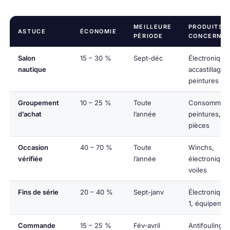
MEILLEURE
PRODUITS
ASTUCE
ÉCONOMIE
PÉRIODE
CONCERNÉ
Salon
15 – 30 %
Sept-déc
Électronique
nautique
accastillage,
peintures
Groupement
10 – 25 %
Toute
Consommabl
d’achat
l’année
peintures,
pièces
Occasion
40 – 70 %
Toute
Winchs,
vérifiée
l’année
électronique
voiles
Fins de série
20 – 40 %
Sept-janv
Électronique
1, équipemen
Commande
15 – 25 %
Fév-avril
Antifouling,