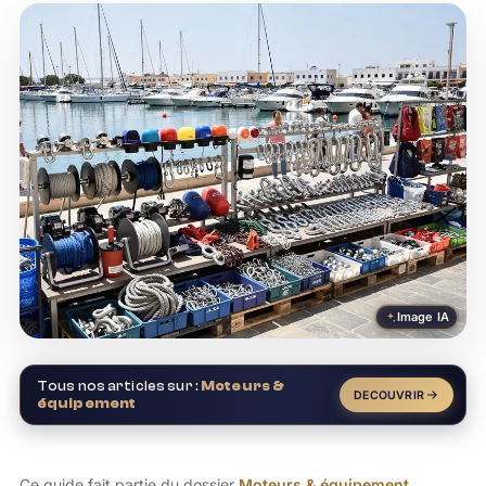
Image IA
Tous nos articles sur :
Moteurs &
DECOUVRIR
équipement
Ce guide fait partie du dossier
Moteurs & équipement
.