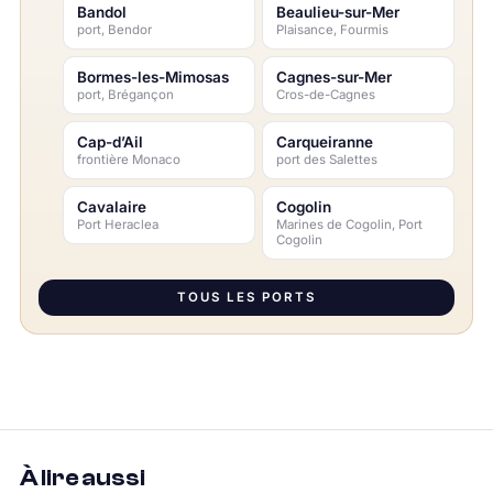
Bandol
Beaulieu-sur-Mer
port, Bendor
Plaisance, Fourmis
Bormes-les-Mimosas
Cagnes-sur-Mer
port, Brégançon
Cros-de-Cagnes
Cap-d’Ail
Carqueiranne
frontière Monaco
port des Salettes
Cavalaire
Cogolin
Port Heraclea
Marines de Cogolin, Port
Cogolin
TOUS LES PORTS
À lire aussi