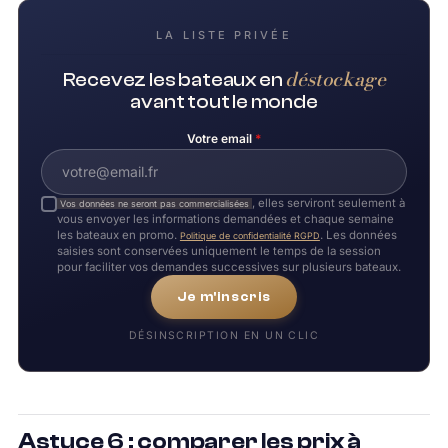
LA LISTE PRIVÉE
déstockage
Recevez les bateaux en
avant tout le monde
Votre email
*
, elles serviront seulement à
Vos données ne seront pas commercialisées
vous envoyer les informations demandées et chaque semaine
les bateaux en promo.
. Les données
Politique de confidentialité RGPD
saisies sont conservées uniquement le temps de la session
pour faciliter vos demandes successives sur plusieurs bateaux.
Je m'inscris
DÉSINSCRIPTION EN UN CLIC
Astuce 6 : comparer les prix à