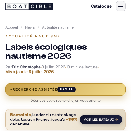
Passer
Catalogue
au
contenu
Accueil
/
News
/
Actualité nautisme
ACTUALITÉ NAUTISME
Labels écologiques
nautisme 2026
Par
Eric Christophe
3 juillet 2026
13 min de lecture
Mis à jour le
8 juillet 2026
✦
RECHERCHE ASSISTÉE
PAR IA
Décrivez votre recherche, on vous oriente
Boatcible
, leader du déstockage
de bateau en France, jusqu'à
-35%
VOIR LES BATEAUX
de remise