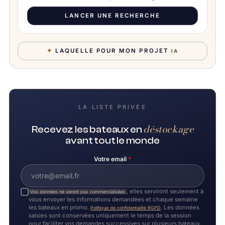
LANCER UNE RECHERCHE
✦
LAQUELLE POUR MON PROJET
IA
LA LISTE PRIVÉE
déstockage
Recevez les bateaux en
avant tout le monde
Votre email
*
, elles serviront seulement à
Vos données ne seront pas commercialisées
vous envoyer les informations demandées et chaque semaine
les bateaux en promo.
. Les données
Politique de confidentialité RGPD
saisies sont conservées uniquement le temps de la session
pour faciliter vos demandes successives sur plusieurs bateaux.