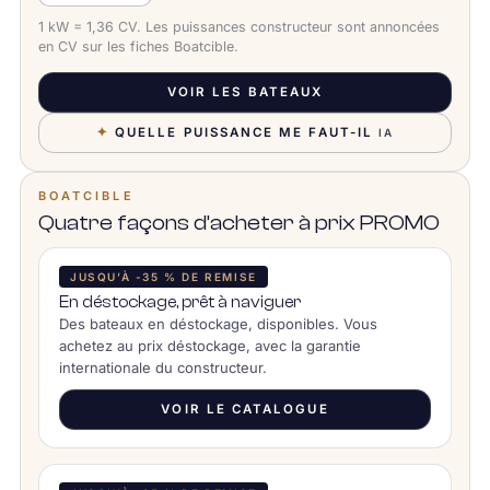
1 kW = 1,36 CV. Les puissances constructeur sont annoncées
en CV sur les fiches Boatcible.
VOIR LES BATEAUX
✦
QUELLE PUISSANCE ME FAUT-IL
IA
BOATCIBLE
Quatre façons d’acheter à prix PROMO
JUSQU’À -35 % DE REMISE
En déstockage, prêt à naviguer
Des bateaux en déstockage, disponibles. Vous
achetez au prix déstockage, avec la garantie
internationale du constructeur.
VOIR LE CATALOGUE