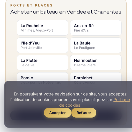
PORTS ET PLACES
Acheter un bateau en Vendee et Charentes
La Rochelle
Ars-en-Ré
Minimes, Vieux-Port
Fier d’Ars
l’Île d’Yeu
La Baule
Port-Joinville
Le Pouliguen
La Flotte
Noirmoutier
île de Ré
l’Herbaudière
Pornic
Pornichet
vieux port, La Noëveillard
Côte d’Amour
En poursuivant votre navigation sur ce site, vous acceptez
Saint-Denis-d’Oléron
Saint-Martin-de-Ré
l'utilisation de cookies pour en savoir plus cliquez sur
Politique
fortifications Vauban
de cookies
Accepter
Refuser
TOUS LES PORTS