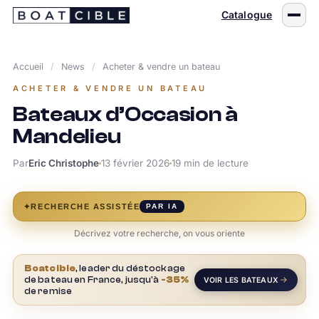
Passer
Catalogue
au
contenu
Accueil
/
News
/
Acheter & vendre un bateau
ACHETER & VENDRE UN BATEAU
Bateaux d’Occasion à
Mandelieu
Par
Eric Christophe
13 février 2026
19 min de lecture
✦
RECHERCHE ASSISTÉE
PAR IA
Décrivez votre recherche, on vous oriente
Boatcible
, leader du déstockage
de bateau en France, jusqu'à
-35%
VOIR LES BATEAUX
de remise