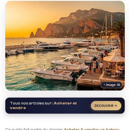
Image IA
Tous nos articles sur :
Acheter et
DECOUVRIR
vendre
Ce guide fait partie du dossier
Acheter & vendre un bateau
.