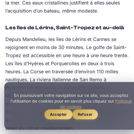
la mer. Ces eaux cristallines justifient à elles seules
l’acquisition d’un bateau, même modeste.
Les îles de Lérins, Saint-Tropez et au-delà
Depuis Mandelieu, les îles de Lérins et Cannes se
rejoignent en moins de 30 minutes. Le golfe de Saint-
Tropez est accessible en une heure à une heure trente.
Les îles d’Hyères et Porquerolles en deux à trois
heures. La Corse en traversée d’environ 110 milles
nautiques. La riviera italienne de San Remo à
Portofino se découvre en cabotage via Nice et
En poursuivant votre navigation sur ce site, vous acceptez
Monaco. La position centrale de Mandelieu sur la Côte
l'utilisation de cookies pour en savoir plus cliquez sur
Politique
d’Azur maximise le rayon d’action du plaisancier et
de cookies
multiplie les possibilités de sorties et de croisières tout
Accepter
Refuser
au long de l’année grâce aux plus de 300 jours de
soleil du climat méditerranéen.