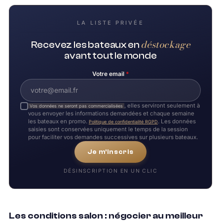
LA LISTE PRIVÉE
déstockage
Recevez les bateaux en
avant tout le monde
Votre email
*
, elles serviront seulement à
Vos données ne seront pas commercialisées
vous envoyer les informations demandées et chaque semaine
les bateaux en promo.
. Les données
Politique de confidentialité RGPD
saisies sont conservées uniquement le temps de la session
pour faciliter vos demandes successives sur plusieurs bateaux.
Je m'inscris
DÉSINSCRIPTION EN UN CLIC
Les conditions salon : négocier au meilleur