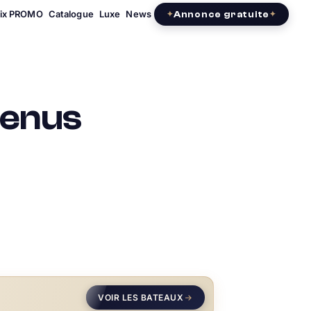
rix PROMO
Catalogue
Luxe
News
Annonce gratuite
tenus
VOIR LES BATEAUX