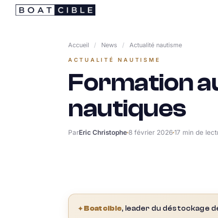
Passer
au
contenu
Accueil
/
News
/
Actualité nautisme
ACTUALITÉ NAUTISME
Formation a
nautiques
Par
Eric Christophe
8 février 2026
17 min de lect
✦
Boatcible
, leader du déstockage d