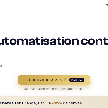
P
utomatisation con
ure
✦
RECHERCHE ASSISTÉE
PAR IA
Décrivez votre recherche, on vous oriente
e bateau en France, jusqu'à
-35%
de remise