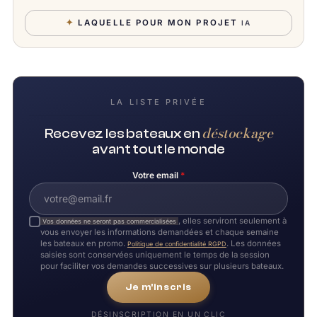
✦
LAQUELLE POUR MON PROJET
IA
LA LISTE PRIVÉE
déstockage
Recevez les bateaux en
avant tout le monde
Votre email
*
, elles serviront seulement à
Vos données ne seront pas commercialisées
vous envoyer les informations demandées et chaque semaine
les bateaux en promo.
. Les données
Politique de confidentialité RGPD
saisies sont conservées uniquement le temps de la session
pour faciliter vos demandes successives sur plusieurs bateaux.
Je m'inscris
DÉSINSCRIPTION EN UN CLIC