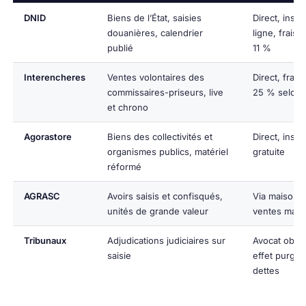
DNID
Biens de l’État, saisies
Direct, inscr
douanières, calendrier
ligne, frais 
publié
11 %
Interencheres
Ventes volontaires des
Direct, frais
commissaires-priseurs, live
25 % selon l
et chrono
Agorastore
Biens des collectivités et
Direct, inscr
organismes publics, matériel
gratuite
réformé
AGRASC
Avoirs saisis et confisqués,
Via maisons
unités de grande valeur
ventes man
Tribunaux
Adjudications judiciaires sur
Avocat obliga
saisie
effet purgati
dettes