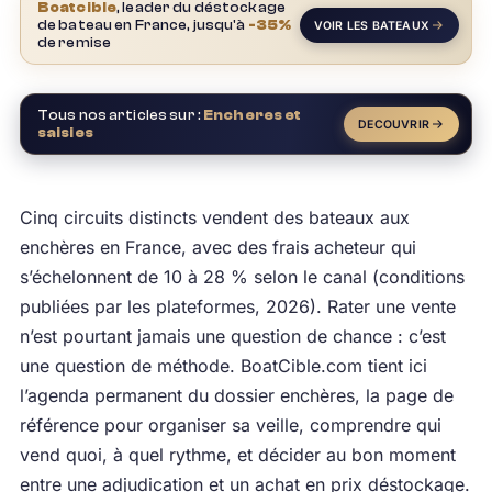
Boatcible
, leader du déstockage
de bateau en France, jusqu'à
-35%
VOIR LES BATEAUX
de remise
Tous nos articles sur :
Encheres et
DECOUVRIR
saisies
Cinq circuits distincts vendent des bateaux aux
enchères en France, avec des frais acheteur qui
s’échelonnent de 10 à 28 % selon le canal (conditions
publiées par les plateformes, 2026). Rater une vente
n’est pourtant jamais une question de chance : c’est
une question de méthode. BoatCible.com tient ici
l’agenda permanent du dossier enchères, la page de
référence pour organiser sa veille, comprendre qui
vend quoi, à quel rythme, et décider au bon moment
entre une adjudication et un achat en prix déstockage.