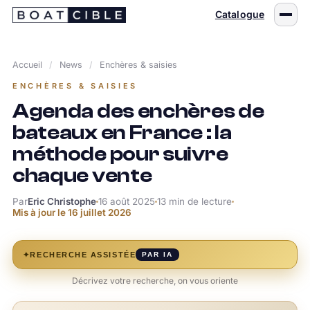
Passer
Catalogue
au
contenu
Accueil
/
News
/
Enchères & saisies
ENCHÈRES & SAISIES
Agenda des enchères de
bateaux en France : la
méthode pour suivre
chaque vente
Par
Eric Christophe
16 août 2025
13 min de lecture
Mis à jour le
16 juillet 2026
✦
RECHERCHE ASSISTÉE
PAR IA
Décrivez votre recherche, on vous oriente