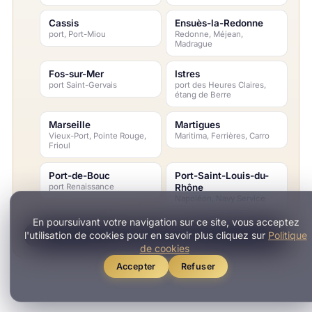
Cassis
Ensuès-la-Redonne
port, Port-Miou
Redonne, Méjean,
Madrague
Fos-sur-Mer
Istres
port Saint-Gervais
port des Heures Claires,
étang de Berre
Marseille
Martigues
Vieux-Port, Pointe Rouge,
Maritima, Ferrières, Carro
Frioul
Port-de-Bouc
Port-Saint-Louis-du-
port Renaissance
Rhône
Napoléon, Navy Service
En poursuivant votre navigation sur ce site, vous acceptez
l'utilisation de cookies pour en savoir plus cliquez sur
Politique
TOUS LES PORTS
de cookies
Accepter
Refuser