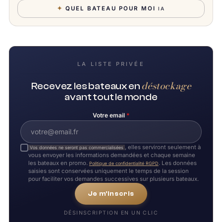
✦
QUEL BATEAU POUR MOI
IA
LA LISTE PRIVÉE
déstockage
Recevez les bateaux en
avant tout le monde
Votre email
*
, elles serviront seulement à
Vos données ne seront pas commercialisées
vous envoyer les informations demandées et chaque semaine
les bateaux en promo.
. Les données
Politique de confidentialité RGPD
saisies sont conservées uniquement le temps de la session
pour faciliter vos demandes successives sur plusieurs bateaux.
Je m'inscris
DÉSINSCRIPTION EN UN CLIC