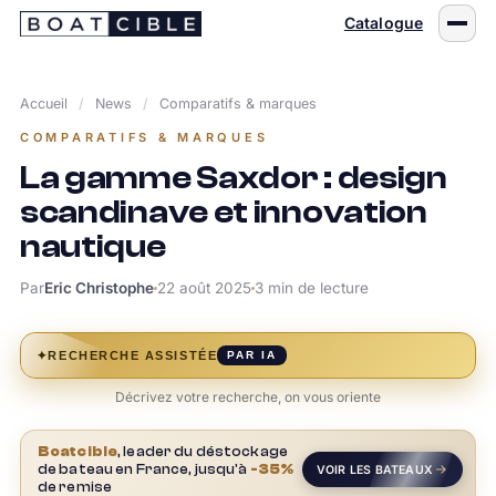
Passer
Catalogue
au
contenu
Accueil
/
News
/
Comparatifs & marques
COMPARATIFS & MARQUES
La gamme Saxdor : design
scandinave et innovation
nautique
Par
Eric Christophe
22 août 2025
3 min de lecture
✦
RECHERCHE ASSISTÉE
PAR IA
Décrivez votre recherche, on vous oriente
Boatcible
, leader du déstockage
de bateau en France, jusqu'à
-35%
VOIR LES BATEAUX
de remise