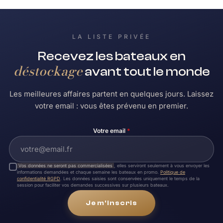
LA LISTE PRIVÉE
Recevez les bateaux en
déstockage
avant tout le monde
Les meilleures affaires partent en quelques jours. Laissez
votre email : vous êtes prévenu en premier.
Votre email
*
Vos données ne seront pas commercialisées
, elles serviront seulement à vous envoyer les
informations demandées et chaque semaine les bateaux en promo.
Politique de
confidentialité RGPD
. Les données saisies sont conservées uniquement le temps de la
session pour faciliter vos demandes successives sur plusieurs bateaux.
Je m'inscris