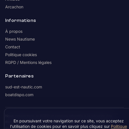
Arcachon
Informations
À propos
News Nautisme
Contact
Politique cookies
RGPD / Mentions légales
Partenaires
sud-est-nautic.com
boatdispo.com
Nous respectons le RGPD et restons attentifs à la sécurité des
En poursuivant votre navigation sur ce site, vous acceptez
données. Les coordonnées demandées sur Boatcible ne servent
l'utilisation de cookies pour en savoir plus cliquez sur
Politique
qu'à vous contacter : aucune vente à un tiers n'est effectuée.