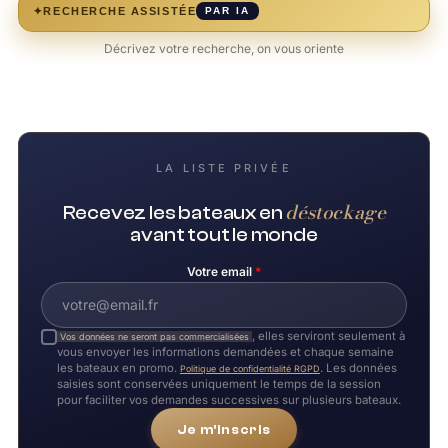
✦
RECHERCHE ASSISTÉE
PAR IA
Décrivez votre recherche, on vous oriente
LA LISTE PRIVÉE
déstockage
Recevez les bateaux en
avant tout le monde
Votre email
*
, elles serviront seulement à
Vos données ne seront pas commercialisées
vous envoyer les informations demandées et chaque semaine
les bateaux en promo.
. Les données
Politique de confidentialité RGPD
saisies sont conservées uniquement le temps de la session
pour faciliter vos demandes successives sur plusieurs bateaux.
Je m'inscris