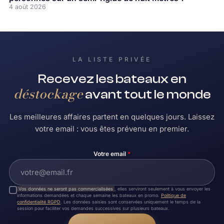
4 août 2026
LA LISTE PRIVÉE
Recevez les bateaux en
déstockage
avant tout le monde
Les meilleures affaires partent en quelques jours. Laissez
votre email : vous êtes prévenu en premier.
Votre email
*
Vos données ne seront pas commercialisées
, elles serviront seulement à vous envoyer les
informations demandées et chaque semaine les bateaux en promo.
Politique de
confidentialité RGPD
. Les données saisies sont conservées uniquement le temps de la
session pour faciliter vos demandes successives sur plusieurs bateaux.