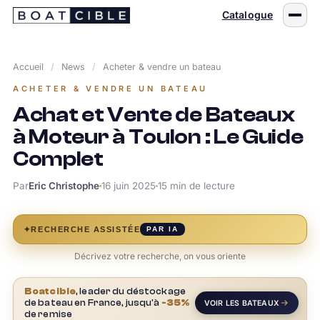
Passer
Catalogue
au
contenu
Accueil
/
News
/
Acheter & vendre un bateau
ACHETER & VENDRE UN BATEAU
Achat et Vente de Bateaux
à Moteur à Toulon : Le Guide
Complet
Par
Eric Christophe
16 juin 2025
15 min de lecture
✦
RECHERCHE ASSISTÉE
PAR IA
Décrivez votre recherche, on vous oriente
Boatcible
, leader du déstockage
de bateau en France, jusqu'à
-35%
VOIR LES BATEAUX
de remise