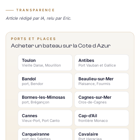
TRANSPARENCE
Article rédigé par IA, relu par Eric.
PORTS ET PLACES
Acheter un bateau sur la Cote d Azur
Toulon
Antibes
Vieille Darse, Mourillon
Port Vauban et Gallice
Bandol
Beaulieu-sur-Mer
port, Bendor
Plaisance, Fourmis
Bormes-les-Mimosas
Cagnes-sur-Mer
port, Brégançon
Cros-de-Cagnes
Cannes
Cap-d’Ail
Vieux-Port, Port Canto
frontière Monaco
Carqueiranne
Cavalaire
port des Salettes
Port Heraclea