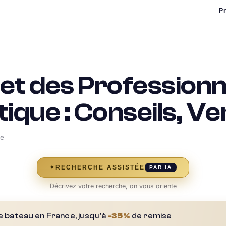
P
t des Professionn
que : Conseils, Ve
re
✦
RECHERCHE ASSISTÉE
PAR IA
Décrivez votre recherche, on vous oriente
e bateau en France, jusqu'à
-35%
de remise