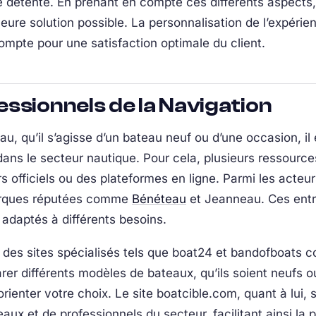
 détente. En prenant en compte ces différents aspects,
leure solution possible. La personnalisation de l’expérie
ompte pour une satisfaction optimale du client.
ssionnels de la Navigation
u, qu’il s’agisse d’un bateau neuf ou d’une occasion, il 
ans le secteur nautique. Pour cela, plusieurs ressources
rs officiels ou des plateformes en ligne. Parmi les act
marques réputées comme
Bénéteau
et Jeanneau. Ces entre
adaptés à différents besoins.
, des sites spécialisés tels que boat24 et bandofboats c
r différents modèles de bateaux, qu’ils soient neufs ou
 orienter votre choix. Le site boatcible.com, quant à lui,
ux et de professionnels du secteur, facilitant ainsi la p