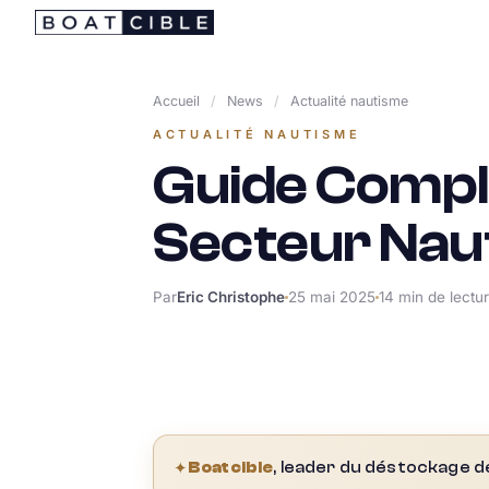
Passer
au
contenu
Accueil
/
News
/
Actualité nautisme
ACTUALITÉ NAUTISME
Guide Comple
Secteur Nauti
Par
Eric Christophe
25 mai 2025
14 min de lectu
✦
Boatcible
, leader du déstockage d