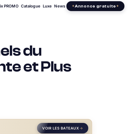
rix PROMO
Catalogue
Luxe
News
Annonce gratuite
els du
nte et Plus
VOIR LES BATEAUX