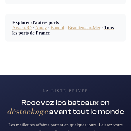
Explorer d'autres ports
Ars-en-Ré
·
Auray
·
Bandol
·
Beaulieu-sur-Mer
·
Tous
les ports de France
LA LISTE PRIVÉE
Recevez les bateaux en
déstockage
avant tout le monde
Les meilleures affaires partent en quelques jours. Laissez votre