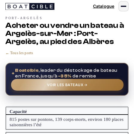
Passer
Catalogue
au
contenu
PORT-ARGELÈS
Acheter ou vendre un bateau à
Argelès-sur-Mer : Port-
Argelès, au pied des Albères
← Tous les ports
Boatcible
, leader du déstockage de bateau
✦
en France, jusqu'à
-35%
de remise
VOIR LES BATEAUX
Capacité
815 postes sur pontons, 139 corps-morts, environ 180 places
saisonnières l’été