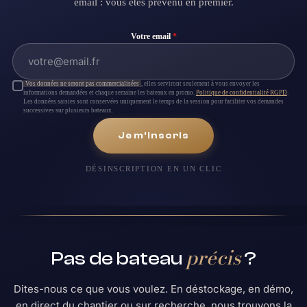
email : vous êtes prévenu en premier.
Votre email
*
Vos données ne seront pas commercialisées
, elles serviront seulement à vous envoyer les
informations demandées et chaque semaine les bateaux en promo.
Politique de confidentialité RGPD
.
Les données saisies sont conservées uniquement le temps de la session pour faciliter vos demandes
successives sur plusieurs bateaux.
Je m'inscris
DÉSINSCRIPTION EN UN CLIC
précis
Pas de bateau
?
Dites-nous ce que vous voulez. En déstockage, en démo,
en direct du chantier ou sur recherche, nous trouvons la