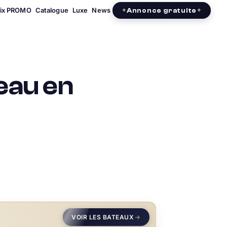
rix PROMO
Catalogue
Luxe
News
Annonce gratuite
eau en
VOIR LES BATEAUX