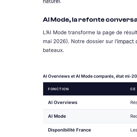
naturel
.
AI Mode, la refonte convers
L’AI Mode transforme la page de résul
mai 2026). Notre dossier sur l’
impact 
bateaux.
AI Overviews et AI Mode comparés, état mi-2
FONCTION
CE
AI Overviews
Rés
AI Mode
Re
Disponibilité France
Les