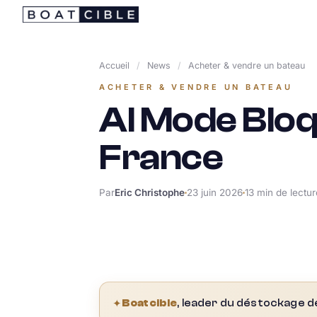
Passer
au
contenu
Accueil
/
News
/
Acheter & vendre un bateau
ACHETER & VENDRE UN BATEAU
AI Mode Bloq
France
Par
Eric Christophe
23 juin 2026
13 min de lectur
✦
Boatcible
, leader du déstockage d