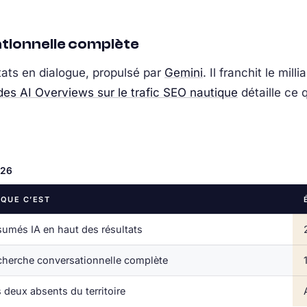
ationnelle complète
tats en dialogue, propulsé par
Gemini
. Il franchit le mil
des AI Overviews sur le trafic SEO nautique
détaille ce 
026
 QUE C’EST
umés IA en haut des résultats
cherche conversationnelle complète
 deux absents du territoire