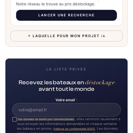
Notre réseau le trouve au prix déstockage.
LANCER UNE RECHERCHE
✦
LAQUELLE POUR MON PROJET
IA
LA LISTE PRIVÉE
déstockage
Recevez les bateaux en
avant tout le monde
Votre email
*
, elles serviront seulement à
Vos données ne seront pas commercialisées
vous envoyer les informations demandées et chaque semaine
les bateaux en promo.
. Les données
Politique de confidentialité RGPD