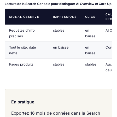
Lecture de la Search Console pour distinguer AI Overview et Core Upda
CAUS
SIGNAL OBSERVÉ
IMPRESSIONS
CLICS
PROBA
Requêtes d’info
stables
en
AI Ove
précises
baisse
Tout le site, date
en baisse
en
Core U
nette
baisse
Pages produits
stables
stables
Aucun
deux
En pratique
Exportez 16 mois de données dans la Search