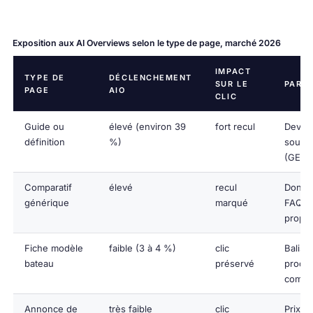
Exposition aux AI Overviews selon le type de page, marché 2026
IMPACT
TYPE DE
DÉCLENCHEMENT
SUR LE
PARA
PAGE
AIO
CLIC
Guide ou
élevé (environ 39
fort recul
Deveni
définition
%)
source
(GEO)
Comparatif
élevé
recul
Donné
générique
marqué
FAQ
propri
Fiche modèle
faible (3 à 4 %)
clic
Balisa
bateau
préservé
produi
compl
Annonce de
très faible
clic
Prix et