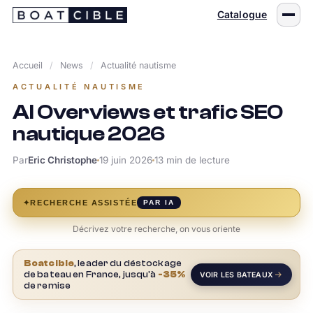
Passer
Catalogue
au
contenu
Accueil
/
News
/
Actualité nautisme
ACTUALITÉ NAUTISME
AI Overviews et trafic SEO
nautique 2026
Par
Eric Christophe
19 juin 2026
13 min de lecture
✦
RECHERCHE ASSISTÉE
PAR IA
Décrivez votre recherche, on vous oriente
Boatcible
, leader du déstockage
de bateau en France, jusqu'à
-35%
VOIR LES BATEAUX
de remise