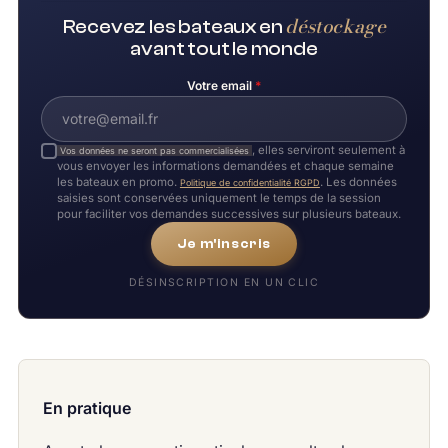
déstockage
Recevez les bateaux en
avant tout le monde
Votre email
*
, elles serviront seulement à
Vos données ne seront pas commercialisées
vous envoyer les informations demandées et chaque semaine
les bateaux en promo.
. Les données
Politique de confidentialité RGPD
saisies sont conservées uniquement le temps de la session
pour faciliter vos demandes successives sur plusieurs bateaux.
Je m'inscris
DÉSINSCRIPTION EN UN CLIC
En pratique