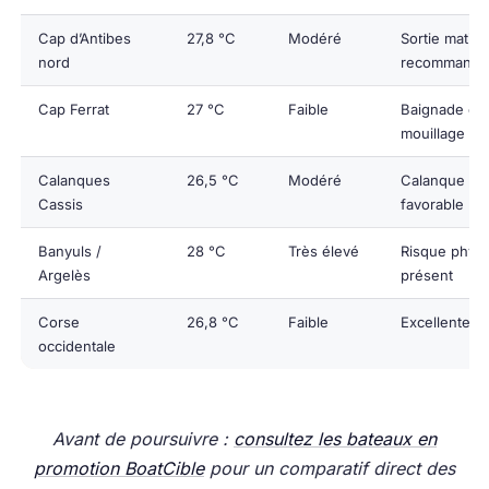
Cap d’Antibes
27,8 °C
Modéré
Sortie matina
nord
recommandé
Cap Ferrat
27 °C
Faible
Baignade et
mouillage O
Calanques
26,5 °C
Modéré
Calanque En
Cassis
favorable
Banyuls /
28 °C
Très élevé
Risque physa
Argelès
présent
Corse
26,8 °C
Faible
Excellente qu
occidentale
Avant de poursuivre :
consultez les bateaux en
promotion BoatCible
pour un comparatif direct des