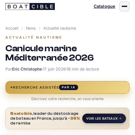
Passer
Catalogue
au
contenu
Accueil
/
News
/
Actualité nautisme
ACTUALITÉ NAUTISME
Canicule marine
Méditerranée 2026
Par
Eric Christophe
17 juin 2026
16 min de lecture
✦
RECHERCHE ASSISTÉE
PAR IA
Décrivez votre recherche, on vous oriente
Boatcible
, leader du déstockage
de bateau en France, jusqu'à
-35%
VOIR LES BATEAUX
de remise