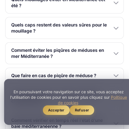
été ?
Quels caps restent des valeurs sûres pour le
mouillage ?
Comment éviter les piqûres de méduses en
mer Méditerranée ?
Que faire en cas de piqûre de méduse ?
En poursuivant votre navigation sur ce site, vous acceptez
La canicule marine va-t-elle se reproduire
l'utilisation de cookies pour en savoir plus cliquez sur
Politique
chaque année ?
de cookies
Accepter
Refuser
Comment vérifier en temps réel l’état d’une
baie méditerranéenne ?