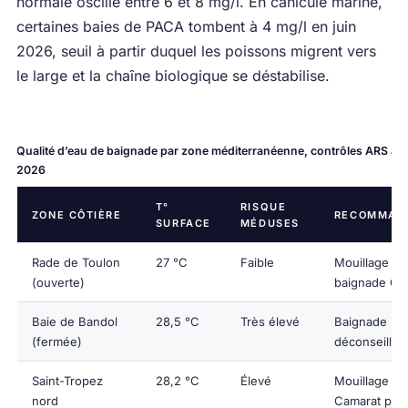
normale oscille entre 6 et 8 mg/l. En canicule marine,
certaines baies de PACA tombent à 4 mg/l en juin
2026, seuil à partir duquel les poissons migrent vers
le large et la chaîne biologique se déstabilise.
Qualité d’eau de baignade par zone méditerranéenne, contrôles ARS au 
2026
T°
RISQUE
ZONE CÔTIÈRE
RECOMMAN
SURFACE
MÉDUSES
Rade de Toulon
27 °C
Faible
Mouillage et
(ouverte)
baignade OK
Baie de Bandol
28,5 °C
Très élevé
Baignade
(fermée)
déconseillée
Saint-Tropez
28,2 °C
Élevé
Mouillage ca
nord
Camarat préf