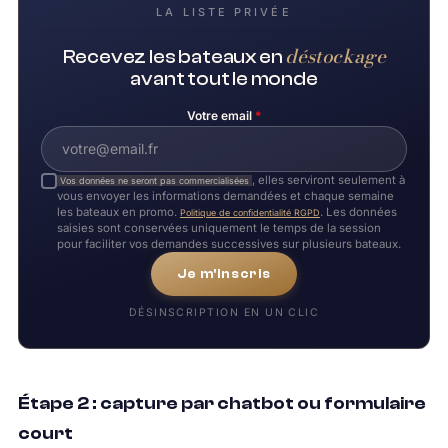
LA LISTE PRIVÉE
déstockage
Recevez les bateaux en
avant tout le monde
Votre email
*
, elles serviront seulement à
Vos données ne seront pas commercialisées
vous envoyer les informations demandées et chaque semaine
les bateaux en promo.
. Les données
Politique de confidentialité RGPD
saisies sont conservées uniquement le temps de la session
pour faciliter vos demandes successives sur plusieurs bateaux.
Je m'inscris
DÉSINSCRIPTION EN UN CLIC
Étape 2 : capture par chatbot ou formulaire
court