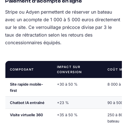
Paiement d’acompte en ligne
Stripe ou Adyen permettent de réserver un bateau
avec un acompte de 1 000 à 5 000 euros directement
sur le site. Ce verrouillage précoce divise par 3 le
taux de rétractation selon les retours des
concessionnaires équipés.
IMPACT SUR
COMPOSANT
COÛT MO
CONVERSION
Site rapide mobile-
+30 à 50 %
8 000 à 25
first
Chatbot IA entraîné
+23 %
90 à 500 €
Visite virtuelle 360
+35 à 50 %
250 à 800 
bateau