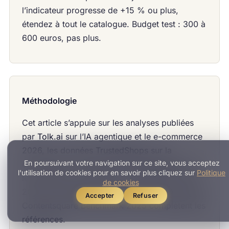
l’indicateur progresse de +15 % ou plus,
étendez à tout le catalogue. Budget test : 300 à
600 euros, pas plus.
Méthodologie
Cet article s’appuie sur les analyses publiées
par
Tolk.ai
sur l’IA agentique et le e-commerce
2026, les données
TrustedShops
sur la
En poursuivant votre navigation sur ce site, vous acceptez
conversion e-commerce et l’étude
eesel.ai
sur
l'utilisation de cookies pour en savoir plus cliquez sur
Politique
les chatbots e-commerce, consultées en avril
de cookies
2026. Les chiffres Forrester Predictions 2026 et
Accepter
Refuser
Contentsquare Benchmark 2025 complètent les
références.