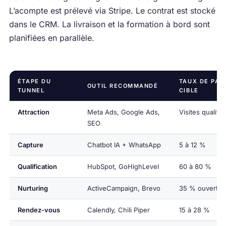
L’acompte est prélevé via Stripe. Le contrat est stocké
dans le CRM. La livraison et la formation à bord sont
planifiées en parallèle.
ÉTAPE DU
TAUX DE PAS
OUTIL RECOMMANDÉ
TUNNEL
CIBLE
Attraction
Meta Ads, Google Ads,
Visites qualifi
SEO
Capture
Chatbot IA + WhatsApp
5 à 12 %
Qualification
HubSpot, GoHighLevel
60 à 80 %
Nurturing
ActiveCampaign, Brevo
35 % ouvertur
Rendez-vous
Calendly, Chili Piper
15 à 28 %