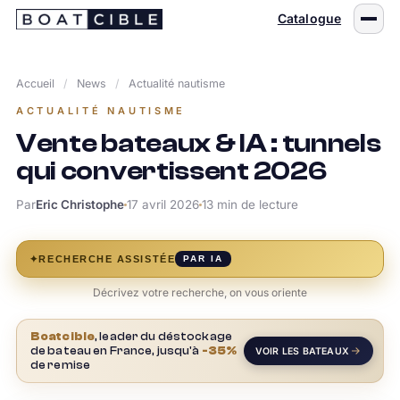
Passer
Catalogue
au
contenu
Accueil
/
News
/
Actualité nautisme
ACTUALITÉ NAUTISME
Vente bateaux & IA : tunnels
qui convertissent 2026
Par
Eric Christophe
17 avril 2026
13 min de lecture
✦
RECHERCHE ASSISTÉE
PAR IA
Décrivez votre recherche, on vous oriente
Boatcible
, leader du déstockage
de bateau en France, jusqu'à
-35%
VOIR LES BATEAUX
de remise