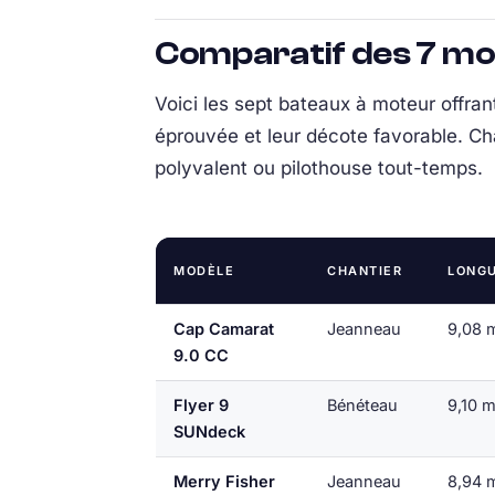
Comparatif des 7 mod
Voici les sept bateaux à moteur offran
éprouvée et leur décote favorable. Ch
polyvalent ou pilothouse tout-temps.
MODÈLE
CHANTIER
LONG
Cap Camarat
Jeanneau
9,08 
9.0 CC
Flyer 9
Bénéteau
9,10 
SUNdeck
Merry Fisher
Jeanneau
8,94 