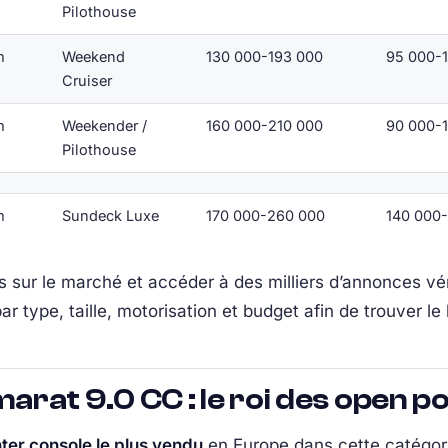
Pilothouse
m
Weekend
130 000-193 000
95 000-
Cruiser
m
Weekender /
160 000-210 000
90 000-
Pilothouse
m
Sundeck Luxe
170 000-260 000
140 000
 sur le marché et accéder à des milliers d’annonces vér
ar type, taille, motorisation et budget afin de trouver le
rat 9.0 CC : le roi des open p
ter console le plus vendu
en Europe dans cette catégor