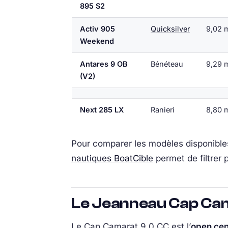
895 S2
Activ 905
Quicksilver
9,02 
Weekend
Antares 9 OB
Bénéteau
9,29 
(V2)
Next 285 LX
Ranieri
8,80 
Pour comparer les modèles disponibles
nautiques BoatCible
permet de filtrer p
Le Jeanneau Cap Cama
Le Cap Camarat 9.0 CC est l’
open cen