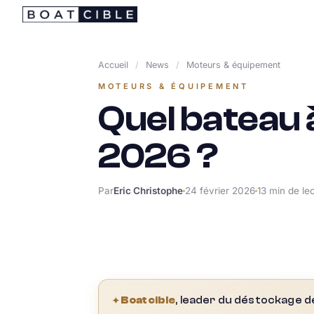
Passer
au
contenu
Accueil
/
News
/
Moteurs & équipement
MOTEURS & ÉQUIPEMENT
Quel bateau 
2026 ?
Par
Eric Christophe
24 février 2026
13 min de le
✦
Boatcible
, leader du déstockage d