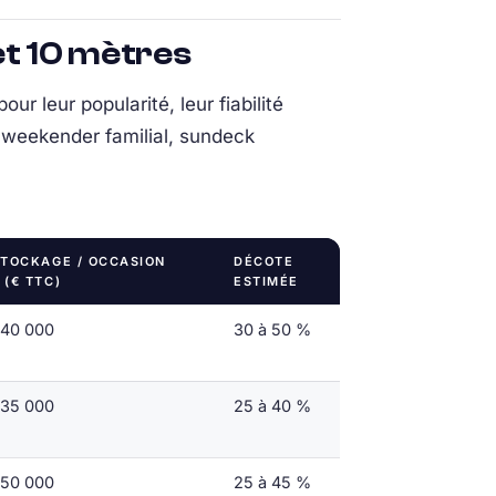
et 10 mètres
ur leur popularité, leur fiabilité
 weekender familial, sundeck
STOCKAGE / OCCASION
DÉCOTE
 (€ TTC)
ESTIMÉE
140 000
30 à 50 %
135 000
25 à 40 %
150 000
25 à 45 %