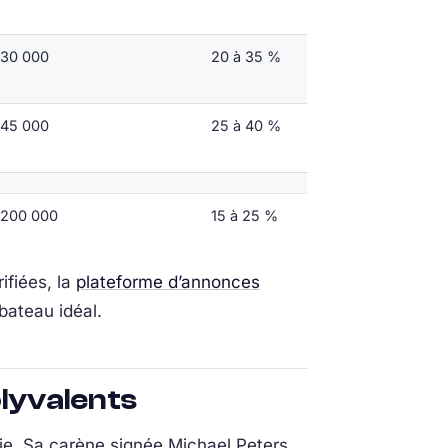
130 000
20 à 35 %
145 000
25 à 40 %
-200 000
15 à 25 %
ifiées, la
plateforme d’annonces
 bateau idéal.
olyvalents
ie. Sa carène signée Michael Peters