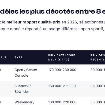
èles les plus décotés entre 8 
t le
meilleur rapport qualité-prix
en 2026, sélectionnés po
aque modèle répond à un usage différent : open sportif,
PRIX CATALOGUE
PRIX DÉ
UEUR
TYPE
NEUF (€ TTC)
RÉCENTE
m
Open / Center
170 000-230 000
80 000-
Console
m
Sundeck /
160 000-215 000
95 000-
Bowrider
m
Weekender /
160 000-220 000
85 000-