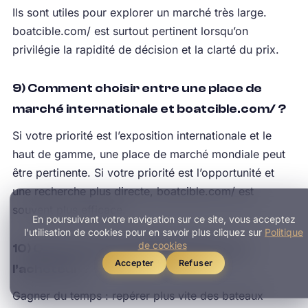
Ils sont utiles pour explorer un marché très large.
boatcible.com/ est surtout pertinent lorsqu’on
privilégie la rapidité de décision et la clarté du prix.
9) Comment choisir entre une place de
marché internationale et boatcible.com/ ?
Si votre priorité est l’exposition internationale et le
haut de gamme, une place de marché mondiale peut
être pertinente. Si votre priorité est l’opportunité et
une recherche plus directe, boatcible.com/ est
souvent plus efficace.
En poursuivant votre navigation sur ce site, vous acceptez
l'utilisation de cookies pour en savoir plus cliquez sur
Politique
de cookies
10) Quel est le principal bénéfice pour
Accepter
Refuser
l’acheteur ?
Gagner du temps : repérer plus vite des bateaux