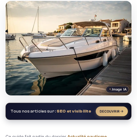
Image IA
Tous nos articles sur :
SEO et visibilite
DECOUVRIR
Ce guide fait partie du dossier
Actualité nautisme
.