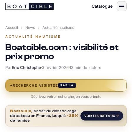
Passer
Catalogue
au
contenu
Accueil
/
News
/
Actualité nautisme
ACTUALITÉ NAUTISME
Boatcible.com : visibilité et
prix promo
Par
Eric Christophe
3 février 2026
13 min de lecture
✦
RECHERCHE ASSISTÉE
PAR IA
Décrivez votre recherche, on vous oriente
Boatcible
, leader du déstockage
de bateau en France, jusqu'à
-35%
VOIR LES BATEAUX
de remise