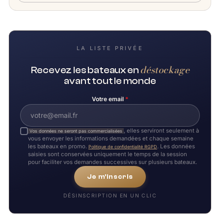
LA LISTE PRIVÉE
déstockage
Recevez les bateaux en
avant tout le monde
Votre email
*
, elles serviront seulement à
Vos données ne seront pas commercialisées
vous envoyer les informations demandées et chaque semaine
les bateaux en promo.
. Les données
Politique de confidentialité RGPD
saisies sont conservées uniquement le temps de la session
pour faciliter vos demandes successives sur plusieurs bateaux.
Je m'inscris
DÉSINSCRIPTION EN UN CLIC