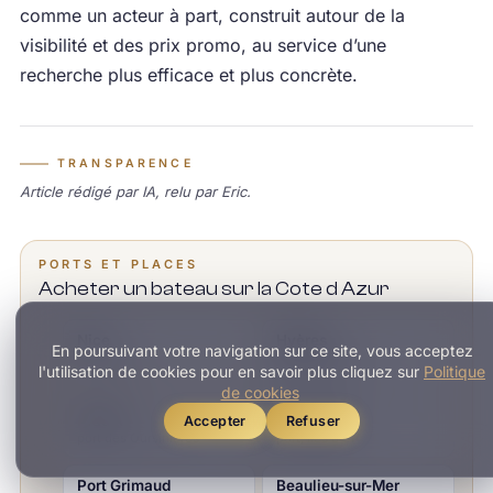
comme un acteur à part, construit autour de la
visibilité et des prix promo, au service d’une
recherche plus efficace et plus concrète.
TRANSPARENCE
Article rédigé par IA, relu par Eric.
PORTS ET PLACES
Acheter un bateau sur la Cote d Azur
Nice
Hyères
En poursuivant votre navigation sur ce site, vous acceptez
port Lympia
port Saint-Pierre,
l'utilisation de cookies pour en savoir plus cliquez sur
Politique
Porquerolles
de cookies
Pradet
Lavandou
Accepter
Refuser
port des Oursinières
port, îles d’Or
Port Grimaud
Beaulieu-sur-Mer