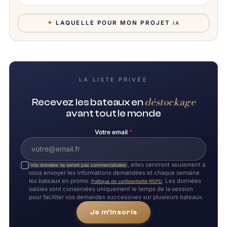
✦
LAQUELLE POUR MON PROJET
IA
LA LISTE PRIVÉE
déstockage
Recevez les bateaux en
avant tout le monde
Votre email
*
, elles serviront seulement à
Vos données ne seront pas commercialisées
vous envoyer les informations demandées et chaque semaine
les bateaux en promo.
. Les données
Politique de confidentialité RGPD
saisies sont conservées uniquement le temps de la session
pour faciliter vos demandes successives sur plusieurs bateaux.
Je m'inscris