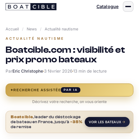
Passer
Catalogue
au
contenu
Accueil
/
News
/
Actualité nautisme
ACTUALITÉ NAUTISME
Boatcible.com : visibilité et
prix promo bateaux
Par
Eric Christophe
3 février 2026
13 min de lecture
✦
RECHERCHE ASSISTÉE
PAR IA
Décrivez votre recherche, on vous oriente
Boatcible
, leader du déstockage
de bateau en France, jusqu'à
-35%
VOIR LES BATEAUX
de remise