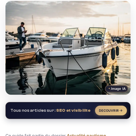
Image IA
Tous nos articles sur :
SEO et visibilite
DECOUVRIR
Ce guide fait partie du dossier
Actualité nautisme
.