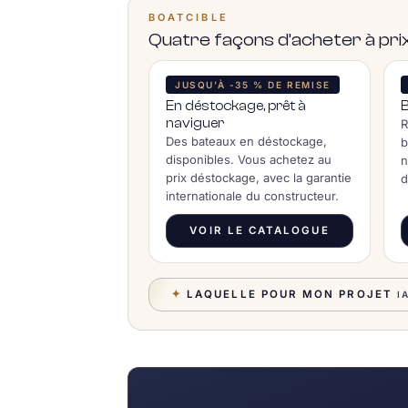
BOATCIBLE
Quatre façons d’acheter à p
JUSQU’À -35 % DE REMISE
En déstockage, prêt à
naviguer
R
Des bateaux en déstockage,
b
disponibles. Vous achetez au
n
prix déstockage, avec la garantie
d
internationale du constructeur.
VOIR LE CATALOGUE
✦
LAQUELLE POUR MON PROJET
I