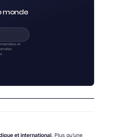
le monde
 demandées et
servées
x.
que et international
. Plus qu’une