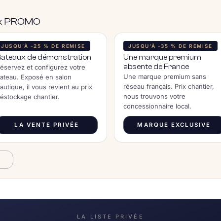
rix PROMO
JUSQU’À -25 % DE REMISE
JUSQU’À -35 % DE REMISE
Bateaux de démonstration
Une marque premium
absente de France
éservez et configurez votre
Une marque premium sans
ateau. Exposé en salon
réseau français. Prix chantier,
autique, il vous revient au prix
nous trouvons votre
éstockage chantier.
concessionnaire local.
LA VENTE PRIVÉE
MARQUE EXCLUSIVE
A
LA LISTE PRIVÉE