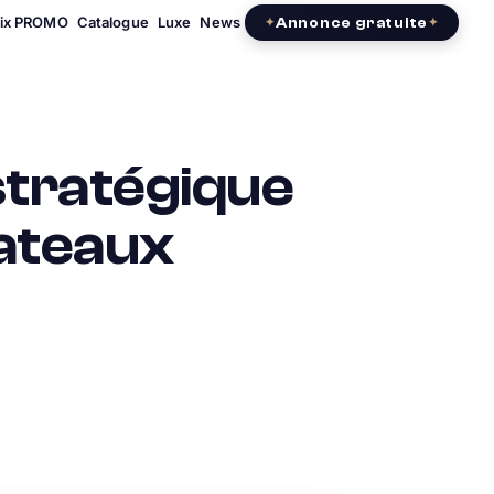
rix PROMO
Catalogue
Luxe
News
Annonce gratuite
stratégique
bateaux