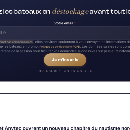
déstockage
 les bateaux en
avant tout 
Votre email
*
, elles serviront seulement à vous envoyer les informations
eront pas commercialisées
e les bateaux en promo.
. Les données saisies sont con
Politique de confidentialité RGPD
temps de la session pour faciliter vos demandes successives sur plusieurs bateau
Je m'inscris
DÉSINSCRIPTION EN UN CLIC
t Anytec ouvrent un nouveau chapitre du nautisme nordi