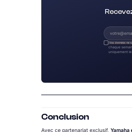
Recevez
Vos données ne s
chaque semain
uniquement le 
Conclusion
Avec ce partenariat exclusif,
Yamaha e