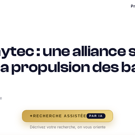
P
tec : une alliance 
 la propulsion des 
re
✦
RECHERCHE ASSISTÉE
PAR IA
Décrivez votre recherche, on vous oriente