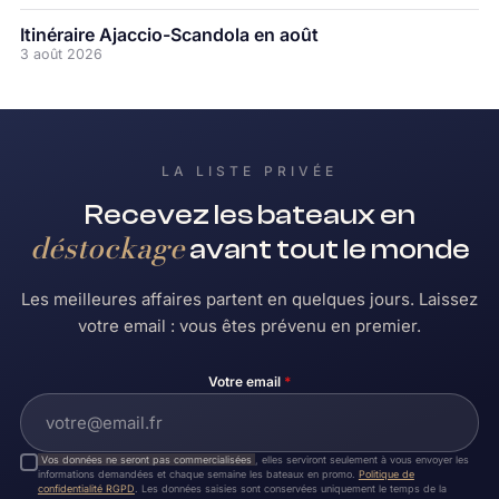
Itinéraire Ajaccio-Scandola en août
3 août 2026
LA LISTE PRIVÉE
Recevez les bateaux en
déstockage
avant tout le monde
Les meilleures affaires partent en quelques jours. Laissez
votre email : vous êtes prévenu en premier.
Votre email
*
Vos données ne seront pas commercialisées
, elles serviront seulement à vous envoyer les
informations demandées et chaque semaine les bateaux en promo.
Politique de
confidentialité RGPD
. Les données saisies sont conservées uniquement le temps de la