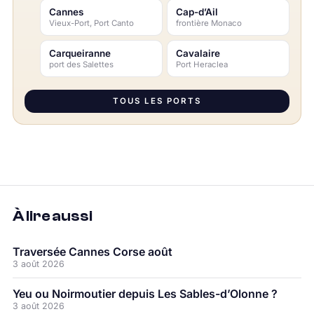
Cannes
Cap-d’Ail
Vieux-Port, Port Canto
frontière Monaco
Carqueiranne
Cavalaire
port des Salettes
Port Heraclea
TOUS LES PORTS
À lire aussi
Traversée Cannes Corse août
3 août 2026
Yeu ou Noirmoutier depuis Les Sables-d’Olonne ?
3 août 2026