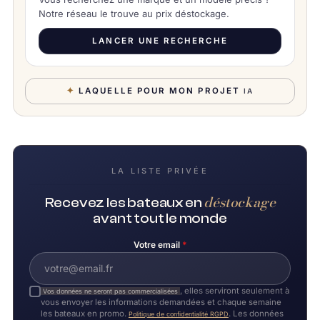
Notre réseau le trouve au prix déstockage.
LANCER UNE RECHERCHE
✦
LAQUELLE POUR MON PROJET
IA
LA LISTE PRIVÉE
déstockage
Recevez les bateaux en
avant tout le monde
Votre email
*
, elles serviront seulement à
Vos données ne seront pas commercialisées
vous envoyer les informations demandées et chaque semaine
les bateaux en promo.
. Les données
Politique de confidentialité RGPD