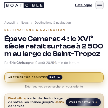
Passer
Catalogue
au
contenu
Accueil
/
News
/
Destinations & navigation
DESTINATIONS & NAVIGATION
Épave Camarat 4 : le XVIᵉ
siècle refait surface à 2 500
m au large de Saint-Tropez
Par
Eric Christophe
19 août 2025
3 min de lecture
✦
RECHERCHE ASSISTÉE
PAR IA
Décrivez votre recherche, on vous oriente
Boatcible
, leader du déstockage
de bateau en France, jusqu'à
-35%
VOIR LES BATEAUX
de remise