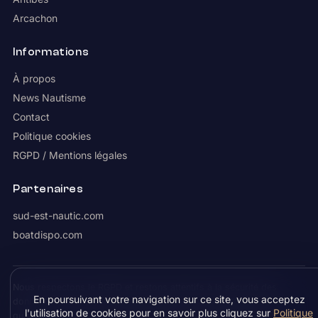
Arcachon
Informations
À propos
News Nautisme
Contact
Politique cookies
RGPD / Mentions légales
Partenaires
sud-est-nautic.com
boatdispo.com
Nous respectons le RGPD et restons attentifs à la sécurité des
En poursuivant votre navigation sur ce site, vous acceptez
données. Les coordonnées demandées sur Boatcible ne servent
l'utilisation de cookies pour en savoir plus cliquez sur
Politique
qu'à vous contacter : aucune vente à un tiers n'est effectuée.