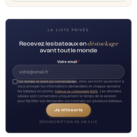
LA LISTE PRIVÉE
déstockage
Recevez les bateaux en
avant tout le monde
Votre email
*
, elles serviront seulement à
Vos données ne seront pas commercialisées
vous envoyer les informations demandées et chaque semaine
les bateaux en promo.
. Les données
Politique de confidentialité RGPD
saisies sont conservées uniquement le temps de la session
pour faciliter vos demandes successives sur plusieurs bateaux.
Je m'inscris
DÉSINSCRIPTION EN UN CLIC