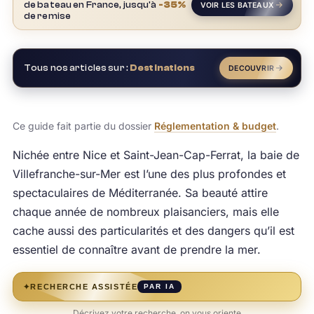
de bateau en France, jusqu'à
-35%
VOIR LES BATEAUX
de remise
Tous nos articles sur :
Destinations
DECOUVRIR
Ce guide fait partie du dossier
Réglementation & budget
.
Nichée entre Nice et Saint-Jean-Cap-Ferrat, la baie de
Villefranche-sur-Mer est l’une des plus profondes et
spectaculaires de Méditerranée. Sa beauté attire
chaque année de nombreux plaisanciers, mais elle
cache aussi des particularités et des dangers qu’il est
essentiel de connaître avant de prendre la mer.
✦
RECHERCHE ASSISTÉE
PAR IA
Décrivez votre recherche, on vous oriente