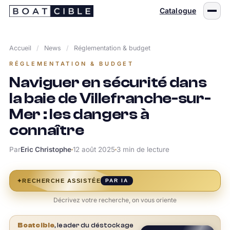
Passer
Catalogue
au
contenu
Accueil
/
News
/
Réglementation & budget
RÉGLEMENTATION & BUDGET
Naviguer en sécurité dans
la baie de Villefranche-sur-
Mer : les dangers à
connaître
Par
Eric Christophe
12 août 2025
3 min de lecture
✦
RECHERCHE ASSISTÉE
PAR IA
Décrivez votre recherche, on vous oriente
Boatcible
, leader du déstockage