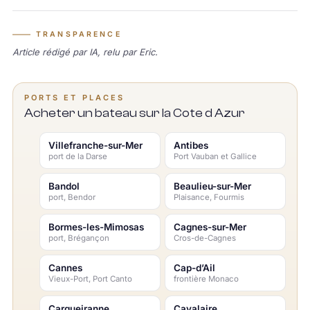
TRANSPARENCE
Article rédigé par IA, relu par Eric.
PORTS ET PLACES
Acheter un bateau sur la Cote d Azur
Villefranche-sur-Mer
Antibes
port de la Darse
Port Vauban et Gallice
Bandol
Beaulieu-sur-Mer
port, Bendor
Plaisance, Fourmis
Bormes-les-Mimosas
Cagnes-sur-Mer
port, Brégançon
Cros-de-Cagnes
Cannes
Cap-d’Ail
Vieux-Port, Port Canto
frontière Monaco
Carqueiranne
Cavalaire