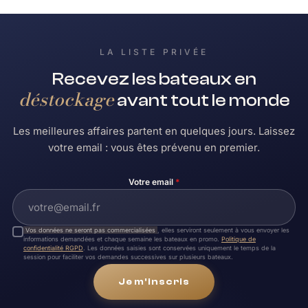
LA LISTE PRIVÉE
Recevez les bateaux en
déstockage
avant tout le monde
Les meilleures affaires partent en quelques jours. Laissez
votre email : vous êtes prévenu en premier.
Votre email
*
Vos données ne seront pas commercialisées
, elles serviront seulement à vous envoyer les
informations demandées et chaque semaine les bateaux en promo.
Politique de
confidentialité RGPD
. Les données saisies sont conservées uniquement le temps de la
session pour faciliter vos demandes successives sur plusieurs bateaux.
Je m'inscris