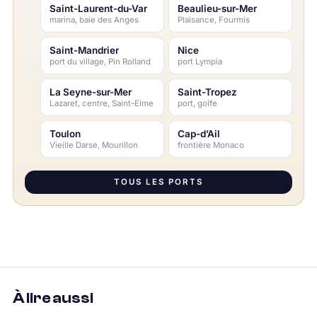
Saint-Laurent-du-Var
Beaulieu-sur-Mer
marina, baie des Anges
Plaisance, Fourmis
Saint-Mandrier
Nice
port du village, Pin Rolland
port Lympia
La Seyne-sur-Mer
Saint-Tropez
Lazaret, centre, Saint-Elme
port, golfe
Toulon
Cap-d’Ail
Vieille Darse, Mourillon
frontière Monaco
TOUS LES PORTS
À lire aussi