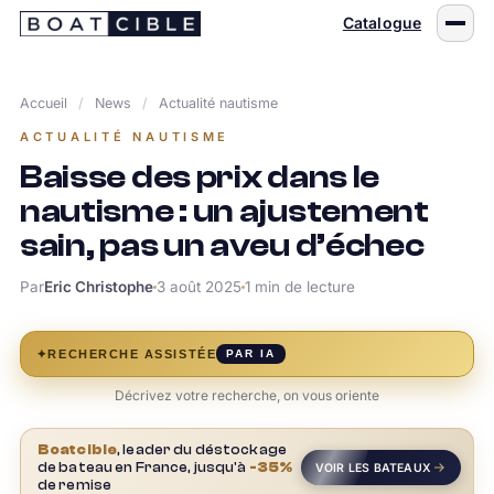
Passer
Catalogue
au
contenu
Accueil
/
News
/
Actualité nautisme
ACTUALITÉ NAUTISME
Baisse des prix dans le
nautisme : un ajustement
sain, pas un aveu d’échec
Par
Eric Christophe
3 août 2025
1 min de lecture
✦
RECHERCHE ASSISTÉE
PAR IA
Décrivez votre recherche, on vous oriente
Boatcible
, leader du déstockage
de bateau en France, jusqu'à
-35%
VOIR LES BATEAUX
de remise