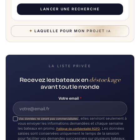
LANCER UNE RECHERCHE
✦
LAQUELLE POUR MON PROJET
IA
LA LISTE PRIVÉE
déstockage
Recevez les bateaux en
avant tout le monde
Votre email
*
, elles serviront seulement à
Vos données ne seront pas commercialisées
vous envoyer les informations demandées et chaque semaine
les bateaux en promo.
. Les données
Politique de confidentialité RGPD
saisies sont conservées uniquement le temps de la session
pour faciliter vos demandes successives sur plusieurs bateaux.