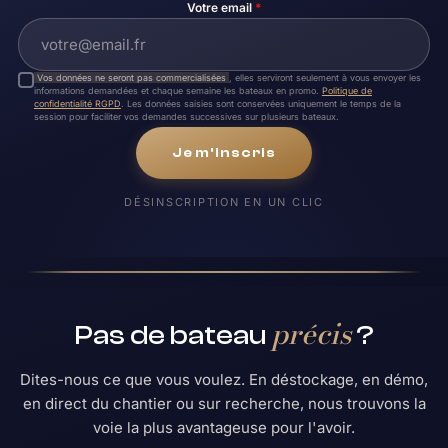
Votre email
*
Vos données ne seront pas commercialisées
, elles serviront seulement à vous envoyer les
informations demandées et chaque semaine les bateaux en promo.
Politique de
confidentialité RGPD
. Les données saisies sont conservées uniquement le temps de la
session pour faciliter vos demandes successives sur plusieurs bateaux.
Je m'inscris
DÉSINSCRIPTION EN UN CLIC
précis
Pas de bateau
?
Dites-nous ce que vous voulez. En déstockage, en démo,
en direct du chantier ou sur recherche, nous trouvons la
voie la plus avantageuse pour l'avoir.