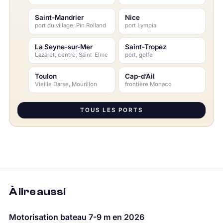
Saint-Mandrier
Nice
port du village, Pin Rolland
port Lympia
La Seyne-sur-Mer
Saint-Tropez
Lazaret, centre, Saint-Elme
port, golfe
Toulon
Cap-d’Ail
Vieille Darse, Mourillon
frontière Monaco
TOUS LES PORTS
À lire aussi
Motorisation bateau 7-9 m en 2026