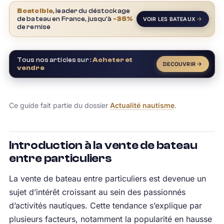
Boatcible
, leader du déstockage
de bateau en France, jusqu'à
-35%
VOIR LES BATEAUX
de remise
Tous nos articles sur :
Acheter et
DECOUVRIR
vendre
Ce guide fait partie du dossier
Actualité nautisme
.
Introduction à la vente de bateau
entre particuliers
La vente de bateau entre particuliers est devenue un
sujet d’intérêt croissant au sein des passionnés
d’activités nautiques. Cette tendance s’explique par
plusieurs facteurs, notamment la popularité en hausse