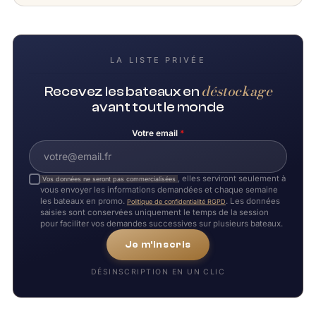
LA LISTE PRIVÉE
déstockage
Recevez les bateaux en
avant tout le monde
Votre email
*
, elles serviront seulement à
Vos données ne seront pas commercialisées
vous envoyer les informations demandées et chaque semaine
les bateaux en promo.
. Les données
Politique de confidentialité RGPD
saisies sont conservées uniquement le temps de la session
pour faciliter vos demandes successives sur plusieurs bateaux.
Je m'inscris
DÉSINSCRIPTION EN UN CLIC