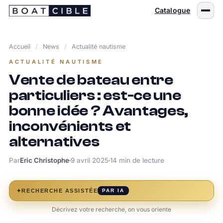
Passer
Catalogue
au
contenu
Accueil
/
News
/
Actualité nautisme
ACTUALITÉ NAUTISME
Vente de bateau entre
particuliers : est-ce une
bonne idée ? Avantages,
inconvénients et
alternatives
Par
Eric Christophe
9 avril 2025
14 min de lecture
✦
RECHERCHE ASSISTÉE
PAR IA
Décrivez votre recherche, on vous oriente