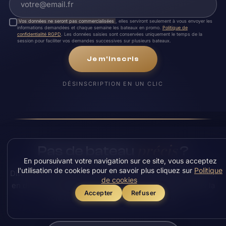
Vos données ne seront pas commercialisées
, elles serviront seulement à vous envoyer les
informations demandées et chaque semaine les bateaux en promo.
Politique de
confidentialité RGPD
. Les données saisies sont conservées uniquement le temps de la
session pour faciliter vos demandes successives sur plusieurs bateaux.
Je m'inscris
DÉSINSCRIPTION EN UN CLIC
précis
Pas de bateau
?
En poursuivant votre navigation sur ce site, vous acceptez
l'utilisation de cookies pour en savoir plus cliquez sur
Politique
Dites-nous ce que vous voulez. En déstockage, en démo,
de cookies
en direct du chantier ou sur recherche, nous trouvons la
Accepter
Refuser
voie la plus avantageuse pour l'avoir.