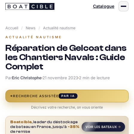
Passer
Catalogue
au
contenu
Accueil
/
News
/
Actualité nautisme
ACTUALITÉ NAUTISME
Réparation de Gelcoat dans
les Chantiers Navals : Guide
Complet
Par
Eric Christophe
21 novembre 2023
2 min de lecture
✦
RECHERCHE ASSISTÉE
PAR IA
Décrivez votre recherche, on vous oriente
Boatcible
, leader du déstockage
de bateau en France, jusqu'à
-35%
VOIR LES BATEAUX
de remise