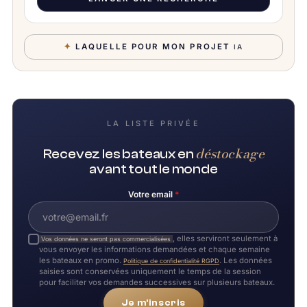
✦
LAQUELLE POUR MON PROJET
IA
LA LISTE PRIVÉE
déstockage
Recevez les bateaux en
avant tout le monde
Votre email
*
, elles serviront seulement à
Vos données ne seront pas commercialisées
vous envoyer les informations demandées et chaque semaine
les bateaux en promo.
. Les données
Politique de confidentialité RGPD
saisies sont conservées uniquement le temps de la session
pour faciliter vos demandes successives sur plusieurs bateaux.
Je m'inscris