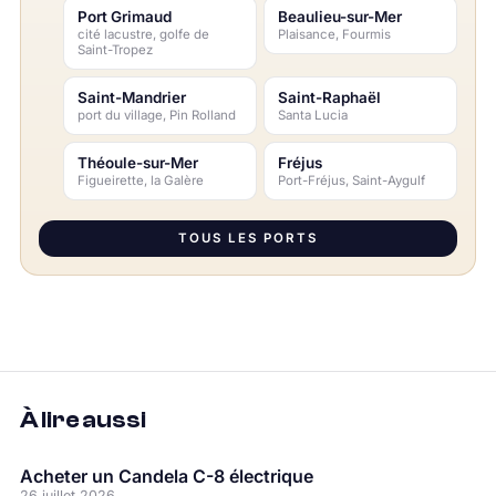
Port Grimaud
Beaulieu-sur-Mer
cité lacustre, golfe de
Plaisance, Fourmis
Saint-Tropez
Saint-Mandrier
Saint-Raphaël
port du village, Pin Rolland
Santa Lucia
Théoule-sur-Mer
Fréjus
Figueirette, la Galère
Port-Fréjus, Saint-Aygulf
TOUS LES PORTS
À lire aussi
Acheter un Candela C-8 électrique
26 juillet 2026