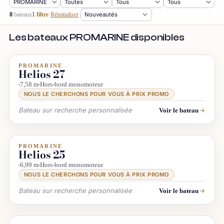
8
bateaux
1 filtre
Réinitialiser
Les bateaux PROMARINE disponibles
PROMARINE
INFO & RECHERCHE
Helios 27
7,58 m
Hors-bord monomoteur
NOUS LE CHERCHONS POUR VOUS À PRIX PROMO
Bateau sur recherche personnalisée
Voir le bateau
PROMARINE
INFO & RECHERCHE
Helios 25
6,99 m
Hors-bord monomoteur
NOUS LE CHERCHONS POUR VOUS À PRIX PROMO
Bateau sur recherche personnalisée
Voir le bateau