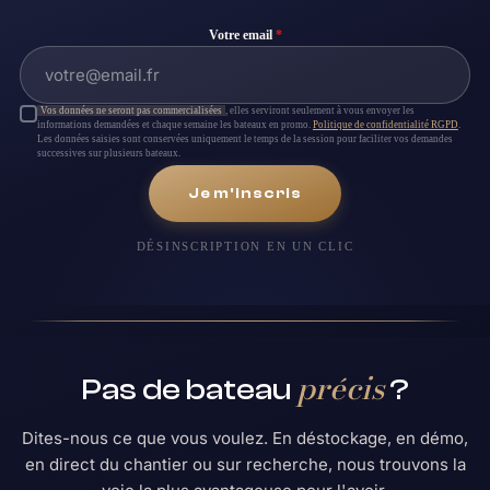
Votre email
*
Vos données ne seront pas commercialisées
, elles serviront seulement à vous envoyer les
informations demandées et chaque semaine les bateaux en promo.
Politique de confidentialité RGPD
.
Les données saisies sont conservées uniquement le temps de la session pour faciliter vos demandes
successives sur plusieurs bateaux.
Je m'inscris
DÉSINSCRIPTION EN UN CLIC
précis
Pas de bateau
?
Dites-nous ce que vous voulez. En déstockage, en démo,
en direct du chantier ou sur recherche, nous trouvons la