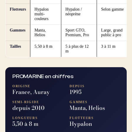
Flotteurs
Hypalon
Hypalon /
Selon gamme
multi-
néoprène
couleurs
Gammes
Manta,
Sport GTO,
Large, grand
Helios
Premium, Pro
public à pro
Tailles
5,50 à 8 m
5 à plus de 12
3 à 11 m
m
PROMARINE en chiffres
ORIGINE
DEPUIS
France, Auray
1995
SEMI-RIGIDE
GAMMES
depuis 2010
Manta, Helios
LONGUEURS
FLOTTEURS
5,50 à 8 m
Hypalon