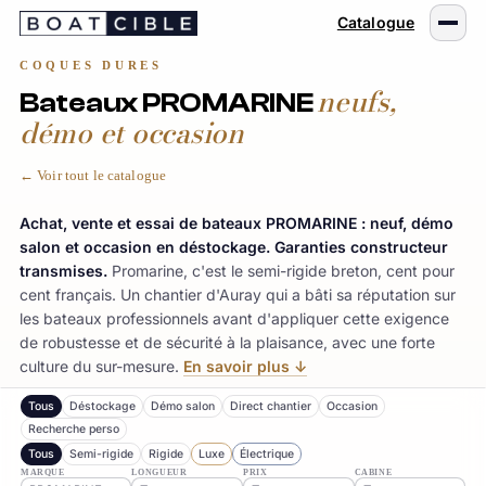
Passer
Catalogue
au
contenu
COQUES DURES
neufs,
Bateaux PROMARINE
démo et occasion
← Voir tout le catalogue
Achat, vente et essai de bateaux PROMARINE : neuf, démo
salon et occasion en déstockage. Garanties constructeur
transmises.
Promarine, c'est le semi-rigide breton, cent pour
cent français. Un chantier d'Auray qui a bâti sa réputation sur
les bateaux professionnels avant d'appliquer cette exigence
de robustesse et de sécurité à la plaisance, avec une forte
culture du sur-mesure.
En savoir plus ↓
Tous
Déstockage
Démo salon
Direct chantier
Occasion
Recherche perso
Tous
Semi-rigide
MARQUE
LONGUEUR
PRIX
CABINE