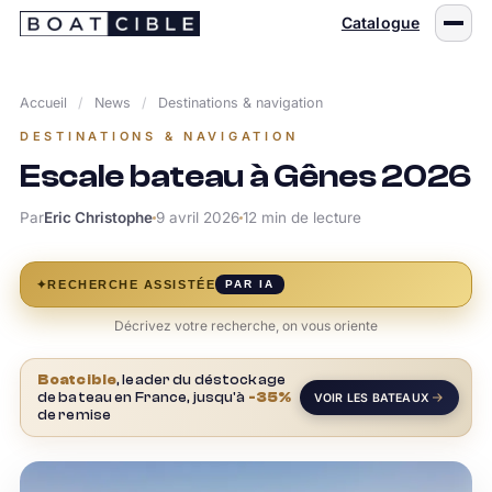
Passer
Catalogue
au
contenu
Accueil
/
News
/
Destinations & navigation
DESTINATIONS & NAVIGATION
Escale bateau à Gênes 2026
Par
Eric Christophe
9 avril 2026
12 min de lecture
✦
RECHERCHE ASSISTÉE
PAR IA
Décrivez votre recherche, on vous oriente
Boatcible
, leader du déstockage
de bateau en France, jusqu'à
-35%
VOIR LES BATEAUX
de remise