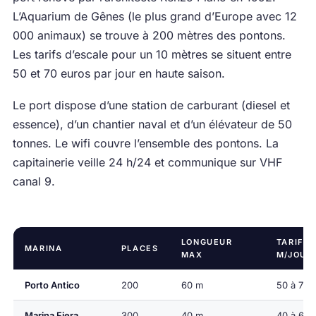
L’Aquarium de Gênes (le plus grand d’Europe avec 12
000 animaux) se trouve à 200 mètres des pontons.
Les tarifs d’escale pour un 10 mètres se situent entre
50 et 70 euros par jour en haute saison.
Le port dispose d’une station de carburant (diesel et
essence), d’un chantier naval et d’un élévateur de 50
tonnes. Le wifi couvre l’ensemble des pontons. La
capitainerie veille 24 h/24 et communique sur VHF
canal 9.
LONGUEUR
TARIF 1
MARINA
PLACES
MAX
M/JOUR
Porto Antico
200
60 m
50 à 70 
Marina Fiera
300
40 m
40 à 60 