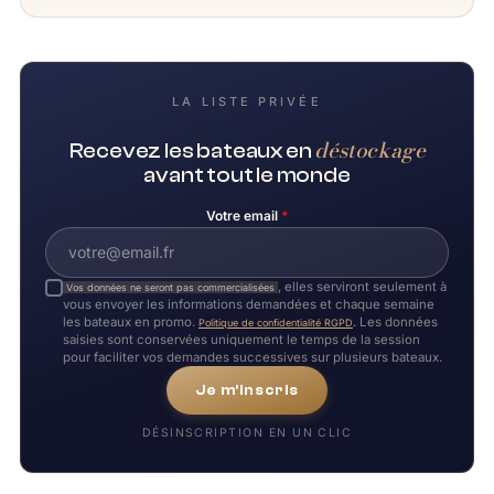
LA LISTE PRIVÉE
déstockage
Recevez les bateaux en
avant tout le monde
Votre email
*
, elles serviront seulement à
Vos données ne seront pas commercialisées
vous envoyer les informations demandées et chaque semaine
les bateaux en promo.
. Les données
Politique de confidentialité RGPD
saisies sont conservées uniquement le temps de la session
pour faciliter vos demandes successives sur plusieurs bateaux.
Je m'inscris
DÉSINSCRIPTION EN UN CLIC