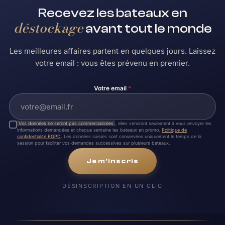
Recevez les bateaux en
déstockage
avant tout le monde
Les meilleures affaires partent en quelques jours. Laissez
votre email : vous êtes prévenu en premier.
Votre email
*
Vos données ne seront pas commercialisées
, elles serviront seulement à vous envoyer les
informations demandées et chaque semaine les bateaux en promo.
Politique de
confidentialité RGPD
. Les données saisies sont conservées uniquement le temps de la
session pour faciliter vos demandes successives sur plusieurs bateaux.
Je m'inscris
DÉSINSCRIPTION EN UN CLIC