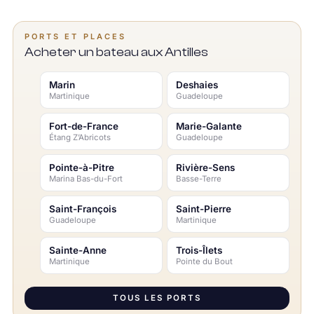
PORTS ET PLACES
Acheter un bateau aux Antilles
Marin
Deshaies
Martinique
Guadeloupe
Fort-de-France
Marie-Galante
Étang Z’Abricots
Guadeloupe
Pointe-à-Pitre
Rivière-Sens
Marina Bas-du-Fort
Basse-Terre
Saint-François
Saint-Pierre
Guadeloupe
Martinique
Sainte-Anne
Trois-Îlets
Martinique
Pointe du Bout
TOUS LES PORTS