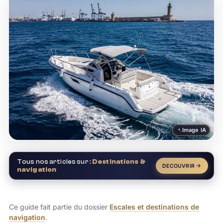
Image IA
Tous nos articles sur :
Destinations &
DECOUVRIR
navigation
Ce guide fait partie du dossier
Escales et destinations de
navigation
.