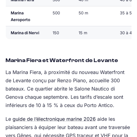
Marina
500
50 m
35 à 55 
Aeroporto
Marina di Nervi
150
15 m
30 à 45 
Marina Fiera et Waterfront de Levante
La Marina Fiera, à proximité du nouveau Waterfront
de Levante conçu par Renzo Piano, accueille 300
bateaux. Ce quartier abrite le Salone Nautico di
Genova chaque septembre. Les tarifs d’escale sont
inférieurs de 10 à 15 % à ceux du Porto Antico.
Le
guide de l’électronique marine 2026
aide les
plaisanciers à équiper leur bateau avant une traversée
vers Gênes, qui nécessite GPS traceur et VHF pour la