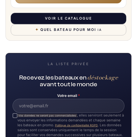
VOIR LE CATALOGUE
✦
QUEL BATEAU POUR MOI
IA
LA LISTE PRIVÉE
déstockage
Recevez les bateaux en
avant tout le monde
Votre email
*
, elles serviront seulement à
Vos données ne seront pas commercialisées
vous envoyer les informations demandées et chaque semaine
les bateaux en promo.
. Les données
Politique de confidentialité RGPD
saisies sont conservées uniquement le temps de la session
pour faciliter vos demandes successives sur plusieurs bateaux.