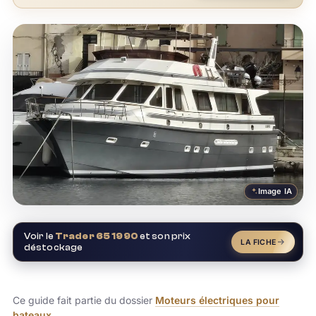
Image IA
Voir le
Trader 65 1990
et son prix
LA FICHE
déstockage
Ce guide fait partie du dossier
Moteurs électriques pour
bateaux
.