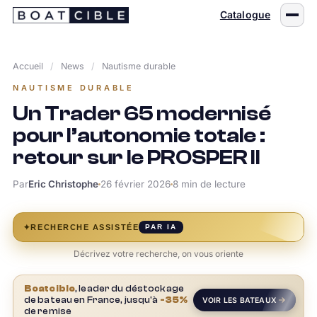
Passer
Catalogue
au
contenu
Accueil
/
News
/
Nautisme durable
NAUTISME DURABLE
Un Trader 65 modernisé
pour l’autonomie totale :
retour sur le PROSPER II
Par
Eric Christophe
26 février 2026
8 min de lecture
✦
RECHERCHE ASSISTÉE
PAR IA
Décrivez votre recherche, on vous oriente
Boatcible
, leader du déstockage
de bateau en France, jusqu'à
-35%
VOIR LES BATEAUX
de remise