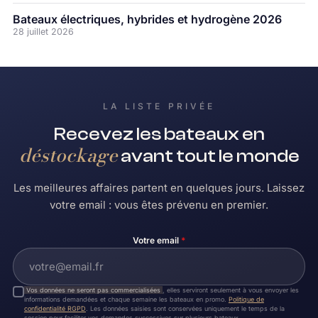
Bateaux électriques, hybrides et hydrogène 2026
28 juillet 2026
LA LISTE PRIVÉE
Recevez les bateaux en
déstockage
avant tout le monde
Les meilleures affaires partent en quelques jours. Laissez
votre email : vous êtes prévenu en premier.
Votre email
*
Vos données ne seront pas commercialisées
, elles serviront seulement à vous envoyer les
informations demandées et chaque semaine les bateaux en promo.
Politique de
confidentialité RGPD
. Les données saisies sont conservées uniquement le temps de la
session pour faciliter vos demandes successives sur plusieurs bateaux.