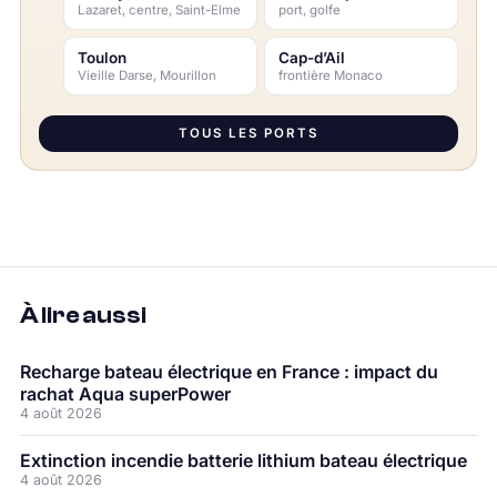
Lazaret, centre, Saint-Elme
port, golfe
Toulon
Cap-d’Ail
Vieille Darse, Mourillon
frontière Monaco
TOUS LES PORTS
À lire aussi
Recharge bateau électrique en France : impact du
rachat Aqua superPower
4 août 2026
Extinction incendie batterie lithium bateau électrique
4 août 2026