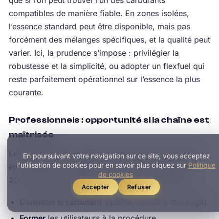
que si l’on peut trouver l’un des carburants
compatibles de manière fiable. En zones isolées,
l’essence standard peut être disponible, mais pas
forcément des mélanges spécifiques, et la qualité peut
varier. Ici, la prudence s’impose : privilégier la
robustesse et la simplicité, ou adopter un flexfuel qui
reste parfaitement opérationnel sur l’essence la plus
courante.
Professionnels : opportunité si la chaîne est
maîtrisée
Les professionnels peuvent convertir une contrainte
En poursuivant votre navigation sur ce site, vous acceptez
l'utilisation de cookies pour en savoir plus cliquez sur
Politique
en avantage : standardiser, contrôler, mesurer. En
de cookies
2026, le flexfuel a le plus d’avenir là où l’on peut :
Accepter
Refuser
Contrôler le carburant
(qualité, rotation, stockage).
Former
les utilisateurs à la procédure.