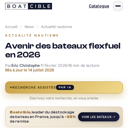
Passer
Catalogue
au
contenu
Accueil
/
News
/
Actualité nautisme
ACTUALITÉ NAUTISME
Avenir des bateaux flexfuel
en 2026
Par
Eric Christophe
11 février 2026
18 min de lecture
Mis à jour le
14 juillet 2026
✦
RECHERCHE ASSISTÉE
PAR IA
Décrivez votre recherche, on vous oriente
Boatcible
, leader du déstockage
de bateau en France, jusqu'à
-35%
VOIR LES BATEAUX
de remise