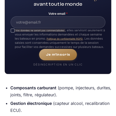
avant tout le monde
Votre email
*
, elles serviront seulement à
Vos données ne seront pas commercialisées
vous envoyer les informations demandées et chaque semaine
les bateaux en promo.
. Les données
Politique de confidentialité RGPD
saisies sont conservées uniquement le temps de la session
pour faciliter vos demandes successives sur plusieurs bateaux.
Je m'inscris
DÉSINSCRIPTION EN UN CLIC
Composants carburant
(pompe, injecteurs, durites,
joints, filtre, régulateur).
Gestion électronique
(capteur alcool, recalibration
ECU).