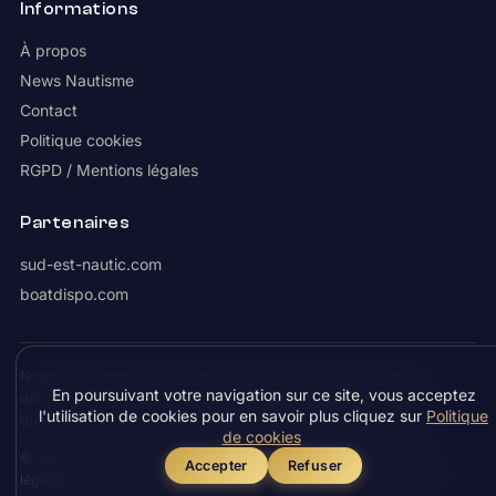
Informations
À propos
News Nautisme
Contact
Politique cookies
RGPD / Mentions légales
Partenaires
sud-est-nautic.com
boatdispo.com
Nous respectons le RGPD et restons attentifs à la sécurité des
En poursuivant votre navigation sur ce site, vous acceptez
données. Les coordonnées demandées sur Boatcible ne servent
l'utilisation de cookies pour en savoir plus cliquez sur
Politique
qu'à vous contacter : aucune vente à un tiers n'est effectuée.
de cookies
© 2026 Boatcible.com ·
Politique cookies
·
RGPD / Mentions
Accepter
Refuser
légales
· Créé par
HDVMA.FR
, agence IA en référencement (SEO