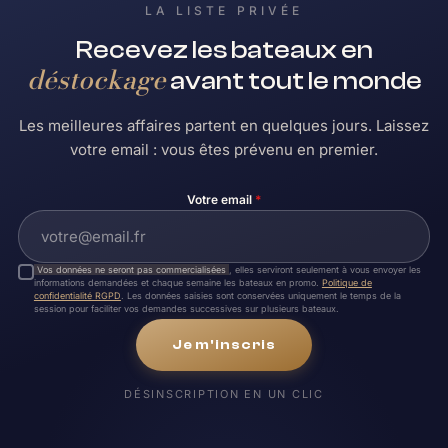
LA LISTE PRIVÉE
Recevez les bateaux en
déstockage
avant tout le monde
Les meilleures affaires partent en quelques jours. Laissez
votre email : vous êtes prévenu en premier.
Votre email
*
Vos données ne seront pas commercialisées
, elles serviront seulement à vous envoyer les
informations demandées et chaque semaine les bateaux en promo.
Politique de
confidentialité RGPD
. Les données saisies sont conservées uniquement le temps de la
session pour faciliter vos demandes successives sur plusieurs bateaux.
Je m'inscris
DÉSINSCRIPTION EN UN CLIC