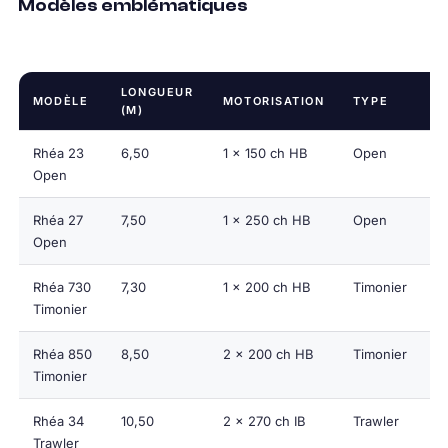
Modèles emblématiques
LONGUEUR
MODÈLE
MOTORISATION
TYPE
C
(M)
Rhéa 23
6,50
1 x 150 ch HB
Open
7 
Open
Rhéa 27
7,50
1 x 250 ch HB
Open
9 
Open
Rhéa 730
7,30
1 x 200 ch HB
Timonier
6 
Timonier
Rhéa 850
8,50
2 x 200 ch HB
Timonier
8 
Timonier
Rhéa 34
10,50
2 x 270 ch IB
Trawler
10
Trawler