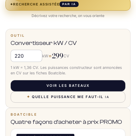
✦
RECHERCHE ASSISTÉE
PAR IA
Décrivez votre recherche, on vous oriente
OUTIL
Convertisseur kW / CV
299
=
kW
CV
1 kW = 1,36 CV. Les puissances constructeur sont annoncées
en CV sur les fiches Boatcible.
VOIR LES BATEAUX
✦
QUELLE PUISSANCE ME FAUT-IL
IA
BOATCIBLE
Quatre façons d’acheter à prix PROMO