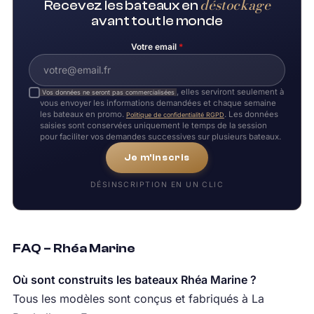
déstockage
Recevez les bateaux en
avant tout le monde
Votre email
*
, elles serviront seulement à
Vos données ne seront pas commercialisées
vous envoyer les informations demandées et chaque semaine
les bateaux en promo.
. Les données
Politique de confidentialité RGPD
saisies sont conservées uniquement le temps de la session
pour faciliter vos demandes successives sur plusieurs bateaux.
Je m'inscris
DÉSINSCRIPTION EN UN CLIC
FAQ – Rhéa Marine
Où sont construits les bateaux Rhéa Marine ?
Tous les modèles sont conçus et fabriqués à La