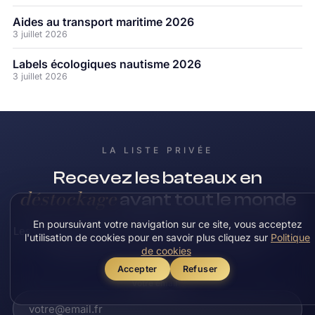
Aides au transport maritime 2026
3 juillet 2026
Labels écologiques nautisme 2026
3 juillet 2026
LA LISTE PRIVÉE
Recevez les bateaux en
déstockage
avant tout le monde
En poursuivant votre navigation sur ce site, vous acceptez
Les meilleures affaires partent en quelques jours. Laissez
l'utilisation de cookies pour en savoir plus cliquez sur
Politique
votre email : vous êtes prévenu en premier.
de cookies
Accepter
Refuser
Votre email
*