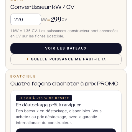
Convertisseur kW / CV
299
=
kW
CV
1 kW = 1,36 CV. Les puissances constructeur sont annoncées
en CV sur les fiches Boatcible.
VOIR LES BATEAUX
✦
QUELLE PUISSANCE ME FAUT-IL
IA
BOATCIBLE
Quatre façons d’acheter à prix PROMO
JUSQU’À -35 % DE REMISE
En déstockage, prêt à naviguer
Des bateaux en déstockage, disponibles. Vous
achetez au prix déstockage, avec la garantie
internationale du constructeur.