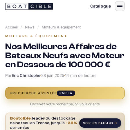
Passer
Catalogue
au
contenu
Accueil
/
News
/
Moteurs & équipement
MOTEURS & ÉQUIPEMENT
Nos Meilleures Affaires de
Bateaux Neufs avec Moteur
en Dessous de 100 000 €
Par
Eric Christophe
28 juin 2025
14 min de lecture
✦
RECHERCHE ASSISTÉE
PAR IA
Décrivez votre recherche, on vous oriente
Boatcible
, leader du déstockage
de bateau en France, jusqu'à
-35%
VOIR LES BATEAUX
de remise