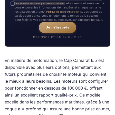
, elles serviront seulement à
Vos données ne seront pas commercialisées
vous envoyer les informations demandées et chaque semaine
les bateaux en promo.
. Les données
Politique de confidentialité RGPD
saisies sont conservées uniquement le temps de la session
pour faciliter vos demandes successives sur plusieurs bateaux.
Je m'inscris
DÉSINSCRIPTION EN UN CLIC
En matière de motorisation, le Cap Camarat 6.5 est
disponible avec plusieurs options, permettant aux
futurs propriétaires de choisir le moteur qui convient
le mieux à leurs besoins. Les moteurs sont configurer
pour fonctionner en dessous de 100 000 €, offrant
ainsi un excellent rapport qualité-prix. Ce modèle
excelle dans les performances maritimes, grâce à une
coque à V profond qui assure une bonne prise en mer,