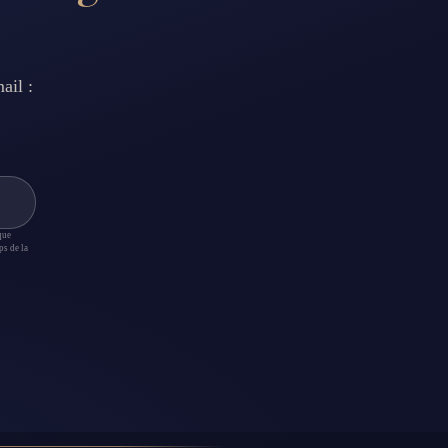
ail :
que
ps de la