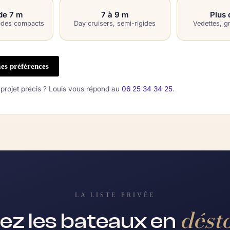
de 7 m
7 à 9 m
Plus 
ides compacts
Day cruisers, semi-rigides
Vedettes, g
es préférences
 projet précis ? Louis vous répond au
06 25 34 34 25
.
LA LISTE PRIVÉE
dést
ez les bateaux en