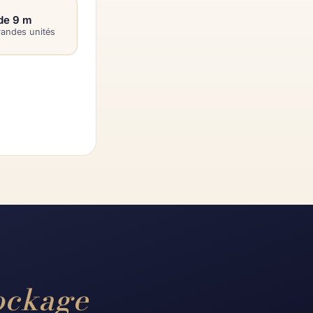
de 9 m
randes unités
ockage