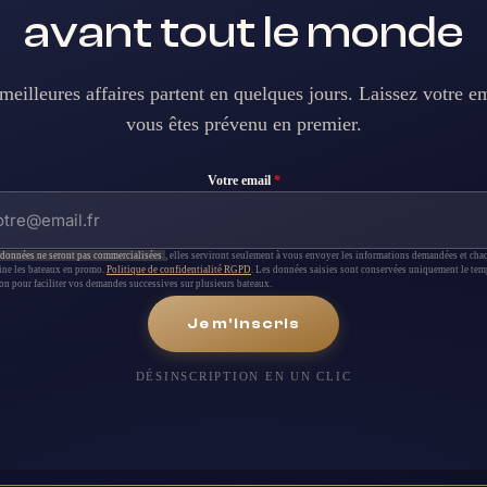
avant tout le monde
meilleures affaires partent en quelques jours. Laissez votre em
vous êtes prévenu en premier.
Votre email
*
données ne seront pas commercialisées
, elles serviront seulement à vous envoyer les informations demandées et cha
ine les bateaux en promo.
Politique de confidentialité RGPD
. Les données saisies sont conservées uniquement le tem
on pour faciliter vos demandes successives sur plusieurs bateaux.
Je m'inscris
DÉSINSCRIPTION EN UN CLIC