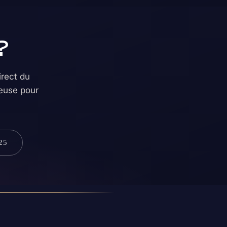
?
rect du
geuse pour
25