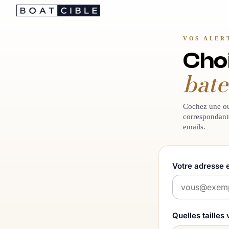
Passer
au
contenu
VOS ALER
Cho
bat
Cochez une ou 
correspondant
emails.
Votre adresse 
Quelles tailles