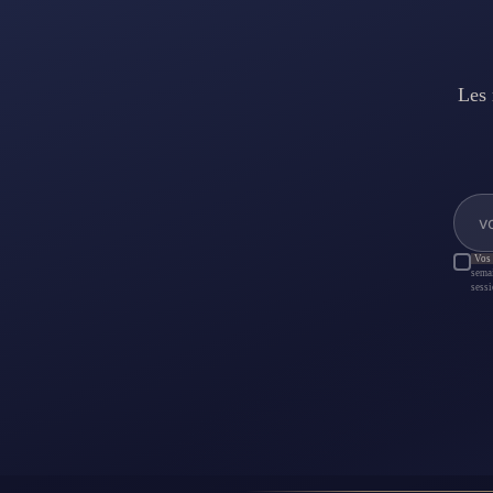
Les 
Vos 
sema
sessi