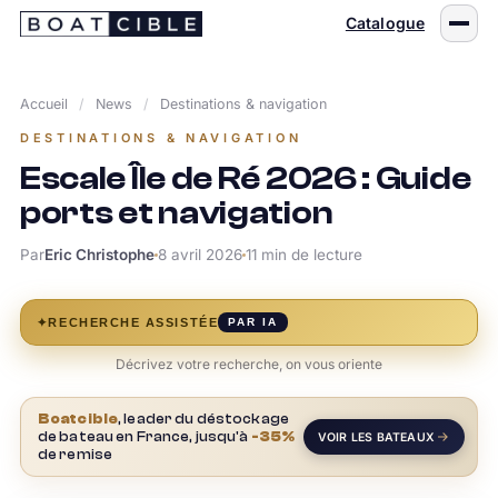
Passer
Catalogue
au
contenu
Accueil
/
News
/
Destinations & navigation
DESTINATIONS & NAVIGATION
Escale Île de Ré 2026 : Guide
ports et navigation
Par
Eric Christophe
8 avril 2026
11 min de lecture
✦
RECHERCHE ASSISTÉE
PAR IA
Décrivez votre recherche, on vous oriente
Boatcible
, leader du déstockage
de bateau en France, jusqu'à
-35%
VOIR LES BATEAUX
de remise