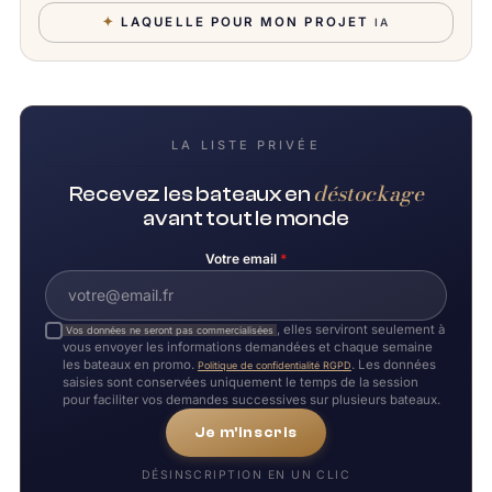
✦
LAQUELLE POUR MON PROJET
IA
LA LISTE PRIVÉE
déstockage
Recevez les bateaux en
avant tout le monde
Votre email
*
, elles serviront seulement à
Vos données ne seront pas commercialisées
vous envoyer les informations demandées et chaque semaine
les bateaux en promo.
. Les données
Politique de confidentialité RGPD
saisies sont conservées uniquement le temps de la session
pour faciliter vos demandes successives sur plusieurs bateaux.
Je m'inscris
DÉSINSCRIPTION EN UN CLIC