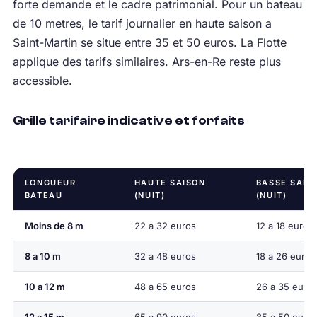
forte demande et le cadre patrimonial. Pour un bateau
de 10 metres, le tarif journalier en haute saison a
Saint-Martin se situe entre 35 et 50 euros. La Flotte
applique des tarifs similaires. Ars-en-Re reste plus
accessible.
Grille tarifaire indicative et forfaits
LONGUEUR
HAUTE SAISON
BASSE SAIS
BATEAU
(NUIT)
(NUIT)
Moins de 8 m
22 a 32 euros
12 a 18 euros
8 a 10 m
32 a 48 euros
18 a 26 euros
10 a 12 m
48 a 65 euros
26 a 35 euro
12 a 15 m
65 a 90 euros
35 a 50 euro