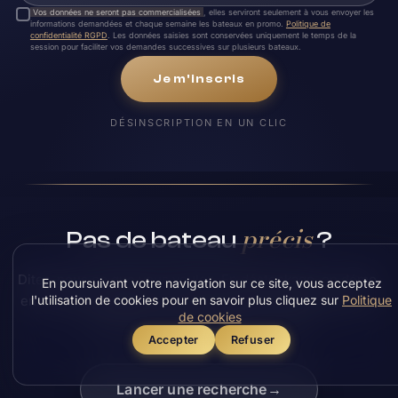
Vos données ne seront pas commercialisées
, elles serviront seulement à vous envoyer les
informations demandées et chaque semaine les bateaux en promo.
Politique de
confidentialité RGPD
. Les données saisies sont conservées uniquement le temps de la
session pour faciliter vos demandes successives sur plusieurs bateaux.
Je m'inscris
DÉSINSCRIPTION EN UN CLIC
précis
Pas de bateau
?
Dites-nous ce que vous voulez. En déstockage, en démo,
En poursuivant votre navigation sur ce site, vous acceptez
l'utilisation de cookies pour en savoir plus cliquez sur
Politique
en direct du chantier ou sur recherche, nous trouvons la
de cookies
voie la plus avantageuse pour l'avoir.
Accepter
Refuser
Lancer une recherche
→