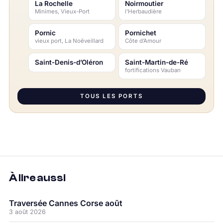
La Rochelle
Noirmoutier
Minimes, Vieux-Port
l’Herbaudière
Pornic
Pornichet
vieux port, La Noëveillard
Côte d’Amour
Saint-Denis-d’Oléron
Saint-Martin-de-Ré
fortifications Vauban
TOUS LES PORTS
À lire aussi
Traversée Cannes Corse août
3 août 2026